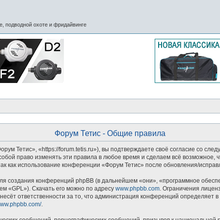
, подводной охоте и фридайвинге
Форум Тетис - Общие правила
м Тетис», «https://forum.tetis.ru»), вы подтверждаете своё согласие со сле
обой право изменять эти правила в любое время и сделаем всё возможное, ч
так как использование конференции «Форум Тетис» после обновления/исправл
я создания конференций phpBB (в дальнейшем «они», «программное обеспеч
ем «GPL»). Скачать его можно по адресу
www.phpbb.com
. Ограничения лицен
несёт ответственности за то, что администрация конференций определяет в 
/www.phpbb.com/
.
ческих сообщений, порнографических сообщений, призывов к национальной р