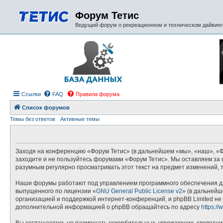
Форум Тетис
Ведущий форум о рекреационном и техническом дайвинге
Ссылки
FAQ
Правила форума
Список форумов
Темы без ответов
Активные темы
Заходя на конференцию «Форум Тетис» (в дальнейшем «мы», «наш», «Фору
заходите и не пользуйтесь форумами «Форум Тетис». Мы оставляем за с
разумным регулярно просматривать этот текст на предмет изменений, 
Наши форумы работают под управлением программного обеспечения дл
выпущенного по лицензии «
GNU General Public License v2
» (в дальнейш
организацией и поддержкой интернет-конференций, и phpBB Limited не 
дополнительной информацией о phpBB обращайтесь по адресу
https:/
Вы соглашаетесь не размещать оскорбительных, угрожающих, клеветни