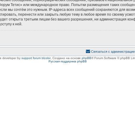
 «Форум Тетис» или международное право. Попытки размещения таких сообще
если мы сочтём это нужным. IP-адреса всех сообщений сохраняются для возм
ировать, перенести или закрыть любую тему в любое время по своему усмотр
удет открыта третьим лицам без вашего разрешения, ни администрация конф
оступу к ней.
Связаться с администрацие
le developer by
support forum tricolor
,
Создано на основе
phpBB
® Forum Software © phpBB Lim
Русская поддержка phpBB