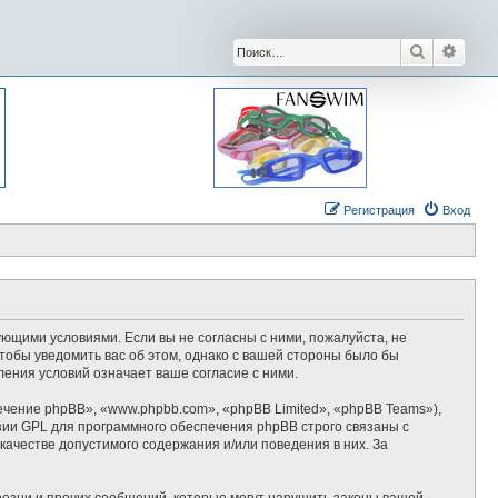
Поиск
Расши
Регистрация
Вход
дующими условиями. Если вы не согласны с ними, пожалуйста, не
тобы уведомить вас об этом, однако с вашей стороны было бы
ения условий означает ваше согласие с ними.
ение phpBB», «www.phpbb.com», «phpBB Limited», «phpBB Teams»),
зии GPL для программного обеспечения phpBB строго связаны с
качестве допустимого содержания и/или поведения в них. За
озни и прочих сообщений, которые могут нарушить законы вашей