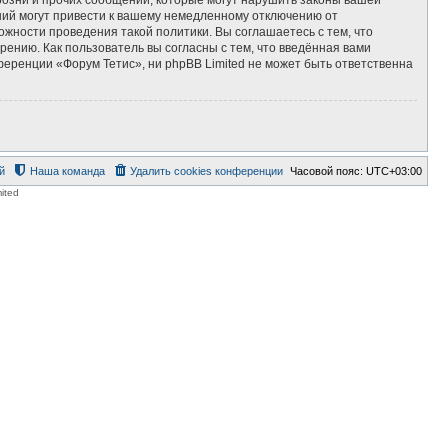
ний могут привести к вашему немедленному отключению от
ожности проведения такой политики. Вы соглашаетесь с тем, что
ению. Как пользователь вы согласны с тем, что введённая вами
еренции «Форум Тетис», ни phpBB Limited не может быть ответственна
й
Наша команда
Удалить cookies конференции
Часовой пояс:
UTC+03:00
ited