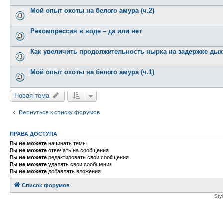
Мой опыт охоты на белого амура (ч.2)
Рекомпрессия в воде – да или нет
Как увеличить продолжительность нырка на задержке дыха
Мой опыт охоты на белого амура (ч.1)
Новая тема
Вернуться к списку форумов
ПРАВА ДОСТУПА
Вы
не можете
начинать темы
Вы
не можете
отвечать на сообщения
Вы
не можете
редактировать свои сообщения
Вы
не можете
удалять свои сообщения
Вы
не можете
добавлять вложения
Список форумов
Sty