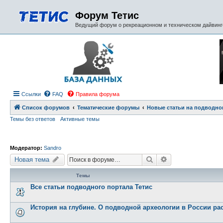
Форум Тетис
Ведущий форум о рекреационном и техническом дайвинге
Ссылки
FAQ
Правила форума
Список форумов
Тематические форумы
Новые статьи на подводно
Темы без ответов
Активные темы
Модератор:
Sandro
Поиск
Расширенный пои
Новая тема
Темы
Все статьи подводного портала Тетис
История на глубине. О подводной археологии в России ра