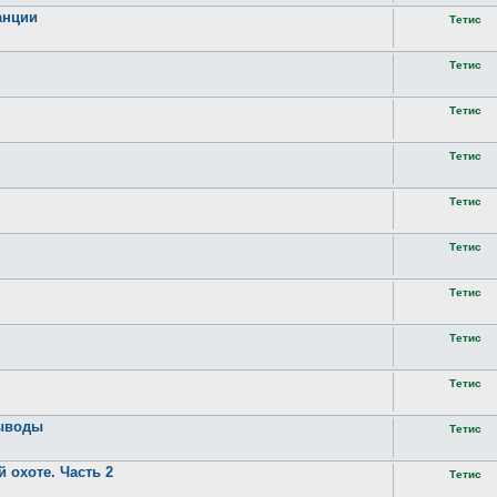
анции
Тетис
Тетис
Тетис
Тетис
Тетис
Тетис
Тетис
Тетис
Тетис
выводы
Тетис
 охоте. Часть 2
Тетис