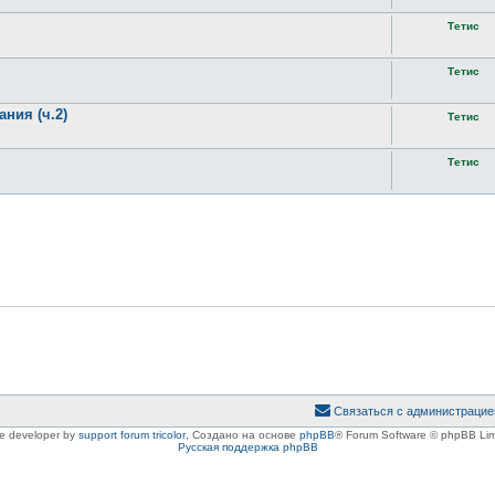
Тетис
Тетис
ния (ч.2)
Тетис
Тетис
Связаться с администрацие
le developer by
support forum tricolor
,
Создано на основе
phpBB
® Forum Software © phpBB Lim
Русская поддержка phpBB