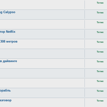
Тетис
ng Calypso
Тетис
Тетис
ор Netflix
Тетис
 308 метров
Тетис
Тетис
 в дайвинге
Тетис
Тетис
Тетис
корабль
Тетис
азговор
Тетис