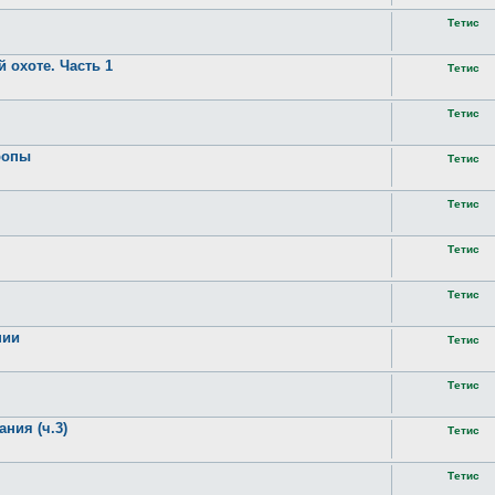
Тетис
 охоте. Часть 1
Тетис
Тетис
ропы
Тетис
Тетис
Тетис
Тетис
нии
Тетис
Тетис
ния (ч.3)
Тетис
Тетис