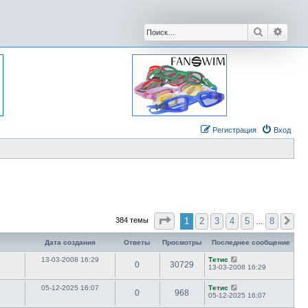
Поиск
Расши
Регистрация
Вход
Страница
1
из
8
1
2
3
4
5
8
384 темы
Сл
…
Дата создания
Ответы
Просмотры
Последнее сообщение
13-03-2008 16:29
Тетис
0
30729
13-03-2008 16:29
05-12-2025 16:07
Тетис
0
968
05-12-2025 16:07