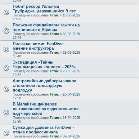
13:49
Побит рекорд Уильяма
Трубриджа, державшийся 9 лет
Последнее сообщение
Тетис
«
10-06-2025
10:35
Польские фридайверы зажгли на
чемпионате в Афинах
Последнее сообщение
Тетис
«
30-05-2025
12:44
Полезная химия FanDiver -
мнение инструктора
Последнее сообщение
Тетис
«
29-05-2025
15:40
Экспедиция «Тайны
Черноморских конвоев – 2025»
Последнее сообщение
Тетис
«
23-05-2025
12:52
Австралийские дайверы нашли
столетнюю голландскую
подлодку
Последнее сообщение
Тетис
«
25-04-2025
12:50
В Малайзии дайверов
оштрафовали за издевательства
над черепахой
Последнее сообщение
Тетис
«
16-04-2025
17:20
Сумка для дайвинга FanDiver -
отзыв профессионала
Последнее сообщение
Тетис
«
07-04-2025