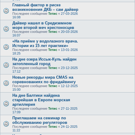
Главный фактор в риске
возникновения ДКБ – сам дайвер
Последнее сообщение
Тетис
«
27-03-2026
16:08
Дайвер нашел в Средиземном
море второй меч крестоносцев
Последнее сообщение
Тетис
«
20-03-2026
16:07
«На приёме у водолазного врача.
Истории из 15 лет практики»
Последнее сообщение
Тетис
«
13-01-2026
18:25
На дне озера Иссык-Куль найден
затопленный город
Последнее сообщение
Тетис
«
23-12-2025
17:12
Новые рекорды мира CMAS на
соревнованиях по фридайвингу
Последнее сообщение
Тетис
«
12-12-2025
15:00
На дне Балтики найдена
старейшая в Европе морская
артиллерия
Последнее сообщение
Тетис
«
27-11-2025
17:09
Приглашаем на семинар по
обслуживанию регуляторов
Последнее сообщение
Тетис
«
24-11-2025
11:22