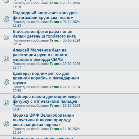
Последнее сообщение
Тетис
«
29-11-2024
11:18
Подводный шорт-лист конкурса
фотографии крупным планом
Последнее сообщение
Тетис
«
07-11-2024
12:23
В объектив фотографа попал
белый детеныш горбатого кита
Последнее сообщение
Тетис
«
30-10-2024
11:14
Алексей Молчанов был на
расстоянии руки от нового
мирового рекорда CMAS
Последнее сообщение
Тетис
«
29-10-2024
12:57
Дайверы поднимают со дна
древний корабль с легендарным
грузом
Последнее сообщение
Тетис
«
24-10-2024
10:59
Дайверы нашли доисторическую
фигурку с отпечатками пальцев
Последнее сообщение
Тетис
«
18-10-2024
11:47
Моряки ВМФ Великобритании
выпустили в дикую природу
шесть морских черепах
Последнее сообщение
Тетис
«
11-10-2024
12:34
Неизвестные дайверы украли