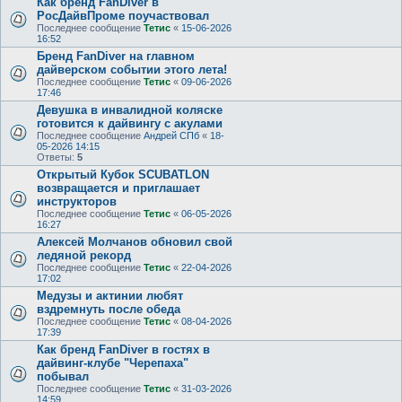
Как бренд FanDiver в
РосДайвПроме поучаствовал
Последнее сообщение
Тетис
«
15-06-2026
16:52
Бренд FanDiver на главном
дайверском событии этого лета!
Последнее сообщение
Тетис
«
09-06-2026
17:46
Девушка в инвалидной коляске
готовится к дайвингу с акулами
Последнее сообщение
Андрей СПб
«
18-
05-2026 14:15
Ответы:
5
Открытый Кубок SCUBATLON
возвращается и приглашает
инструкторов
Последнее сообщение
Тетис
«
06-05-2026
16:27
Алексей Молчанов обновил свой
ледяной рекорд
Последнее сообщение
Тетис
«
22-04-2026
17:02
Медузы и актинии любят
вздремнуть после обеда
Последнее сообщение
Тетис
«
08-04-2026
17:39
Как бренд FanDiver в гостях в
дайвинг-клубе "Черепаха"
побывал
Последнее сообщение
Тетис
«
31-03-2026
14:59