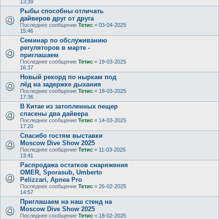
13:39
Рыбы способны отличать
дайверов друг от друга
Последнее сообщение
Тетис
«
03-04-2025
15:46
Семинар по обслуживанию
регуляторов в марте -
приглашаем
Последнее сообщение
Тетис
«
19-03-2025
16:37
Новый рекорд по ныркам под
лёд на задержке дыхания
Последнее сообщение
Тетис
«
18-03-2025
17:36
В Китае из затопленных пещер
спасены два дайвера
Последнее сообщение
Тетис
«
14-03-2025
17:20
Спасибо гостям выставки
Moscow Dive Show 2025
Последнее сообщение
Тетис
«
11-03-2025
13:41
Распродажа остатков снаряжения
OMER, Sporasub, Umberto
Pelizzari, Apnea Pro
Последнее сообщение
Тетис
«
26-02-2025
14:57
Приглашаем на наш стенд на
Moscow Dive Show 2025
Последнее сообщение
Тетис
«
18-02-2025