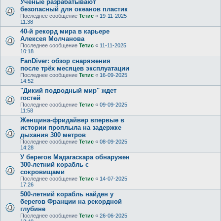
Ученые разрабатывают
безопасный для океанов пластик
Последнее сообщение
Тетис
«
19-11-2025
11:38
40-й рекорд мира в карьере
Алексея Молчанова
Последнее сообщение
Тетис
«
11-11-2025
10:18
FanDiver: обзор снаряжения
после трёх месяцев эксплуатации
Последнее сообщение
Тетис
«
16-09-2025
14:52
"Дикий подводный мир" ждет
гостей
Последнее сообщение
Тетис
«
09-09-2025
11:58
Женщина-фридайвер впервые в
истории проплыла на задержке
дыхания 300 метров
Последнее сообщение
Тетис
«
08-09-2025
14:28
У берегов Мадагаскара обнаружен
300-летний корабль с
сокровищами
Последнее сообщение
Тетис
«
14-07-2025
17:26
500-летний корабль найден у
берегов Франции на рекордной
глубине
Последнее сообщение
Тетис
«
26-06-2025