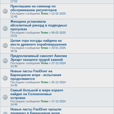
17:52
Приглашаем на семинар по
обслуживанию регуляторов
Последнее сообщение
Тетис
«
12-02-2025
12:45
Женщина установила
абсолютный рекорд в подводных
прогулках
Последнее сообщение
Тетис
«
06-02-2025
13:01
Целая гора посуды найдена на
месте древнего кораблекрушения
Последнее сообщение
Тетис
«
23-01-2025
16:31
Предполагаемый самолет Амелии
Эрхарт оказался грудой камней
Последнее сообщение
Тетис
«
27-12-2024
13:30
Новые ласты FanDiver на
Баренцевом море - испытания
продолжаются
Последнее сообщение
Тетис
«
25-12-2024
14:35
Самый большой в мире коралл
найден на Соломоновых
островах
Последнее сообщение
Тетис
«
17-12-2024
14:49
Новые ласты FanDiver прошли
проверку в Баренцевом море