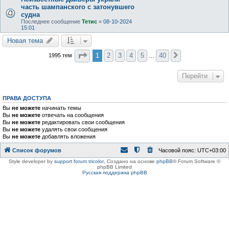
часть шампанского с затонувшего
судна
Последнее сообщение
Тетис
«
08-10-2024
15:01
Новая тема
Страница
1
из
40
1
2
3
4
5
40
1995 тем
След.
…
Перейти
ПРАВА ДОСТУПА
Вы
не можете
начинать темы
Вы
не можете
отвечать на сообщения
Вы
не можете
редактировать свои сообщения
Вы
не можете
удалять свои сообщения
Вы
не можете
добавлять вложения
Список форумов
Часовой пояс:
UTC+03:00
Style developer by
support forum tricolor
,
Создано на основе
phpBB
® Forum Software ©
phpBB Limited
Русская поддержка phpBB