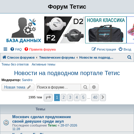
Форум Тетис
FAQ
Правила форума
Регистрация
Вход
Список форумов
Тематические форумы
Новости на подводном портале Тетис
Темы без ответов
Активные темы
о
Новости на подводном портале Тетис
и
с
Модератор:
Sandro
к
Поиск
Расширенный поиск
Новая тема
Страница
1
из
40
1
2
3
4
5
40
1995 тем
След.
…
Темы
Москвич сделал предложение
своей девушке среди акул
Последнее сообщение
Тетис
«
28-07-2026
11:28