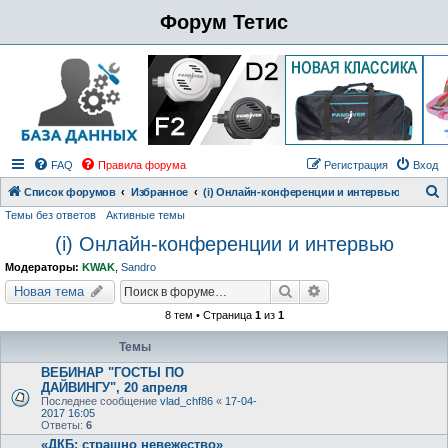
Форум Тетис
FAQ
Правила форума
Регистрация
Вход
Список форумов
Избранное
(i) Онлайн-конференции и интервью
Темы без ответов
Активные темы
о
(i) Онлайн-конференции и интервью
и
с
Модераторы:
KWAK
,
Sandro
к
Поиск
Расширенный поиск
Новая тема
8 тем • Страница
1
из
1
Темы
ВЕБИНАР "ГОСТЫ ПО
ДАЙВИНГУ", 20 апреля
Последнее сообщение
vlad_chf86
«
17-04-
2017 16:05
Ответы:
6
«ДКБ: страшно невежество»