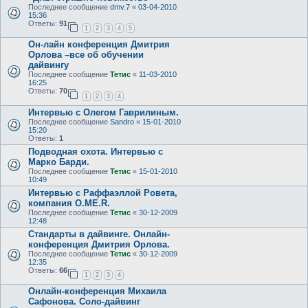
Последнее сообщение
dmv.7
«
03-04-2010
15:36
Ответы:
91
1
2
3
4
5
Он-лайн конференция Дмитрия
Орлова –все об обучении
дайвингу
Последнее сообщение
Тетис
«
11-03-2010
16:25
Ответы:
70
1
2
3
4
Интервью с Олегом Гаврилиным.
Последнее сообщение
Sandro
«
15-01-2010
15:20
Ответы:
1
Подводная охота. Интервью с
Марко Барди.
Последнее сообщение
Тетис
«
15-01-2010
10:49
Интервью с Раффаэллой Ровета,
компания O.ME.R.
Последнее сообщение
Тетис
«
30-12-2009
12:48
Стандарты в дайвинге. Онлайн-
конференция Дмитрия Орлова.
Последнее сообщение
Тетис
«
30-12-2009
12:35
Ответы:
66
1
2
3
4
Онлайн-конференция Михаила
Сафонова. Соло-дайвинг