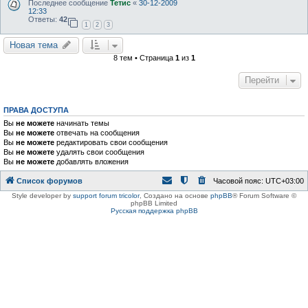
Последнее сообщение
Тетис
«
30-12-2009
12:33
Ответы:
42
1
2
3
Новая тема
8 тем • Страница
1
из
1
Перейти
ПРАВА ДОСТУПА
Вы
не можете
начинать темы
Вы
не можете
отвечать на сообщения
Вы
не можете
редактировать свои сообщения
Вы
не можете
удалять свои сообщения
Вы
не можете
добавлять вложения
Список форумов
Часовой пояс:
UTC+03:00
Style developer by
support forum tricolor
,
Создано на основе
phpBB
® Forum Software ©
phpBB Limited
Русская поддержка phpBB