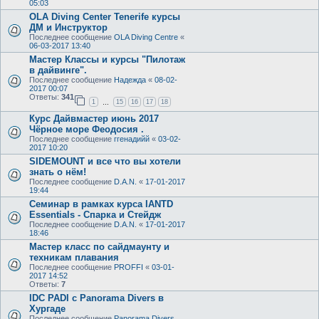
05:03
OLA Diving Center Tenerife курсы
ДМ и Инструктор
Последнее сообщение
OLA Diving Centre
«
06-03-2017 13:40
Мастер Классы и курсы "Пилотаж
в дайвинге".
Последнее сообщение
Надежда
«
08-02-
2017 00:07
Ответы:
341
1
15
16
17
18
…
Курс Дайвмастер июнь 2017
Чёрное море Феодосия .
Последнее сообщение
ггенадийй
«
03-02-
2017 10:20
SIDEMOUNT и все что вы хотели
знать о нём!
Последнее сообщение
D.A.N.
«
17-01-2017
19:44
Семинар в рамках курса IANTD
Essentials - Спарка и Стейдж
Последнее сообщение
D.A.N.
«
17-01-2017
18:46
Мастер класс по сайдмаунту и
техникам плавания
Последнее сообщение
PROFFI
«
03-01-
2017 14:52
Ответы:
7
IDC PADI с Panorama Divers в
Хургаде
Последнее сообщение
Panorama Divers