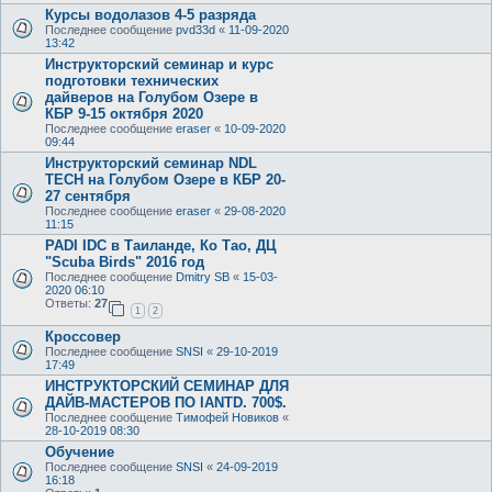
Курсы водолазов 4-5 разряда
Последнее сообщение
pvd33d
«
11-09-2020
13:42
Инструкторский семинар и курс
подготовки технических
дайверов на Голубом Озере в
КБР 9-15 октября 2020
Последнее сообщение
eraser
«
10-09-2020
09:44
Инструкторский семинар NDL
TECH на Голубом Озере в КБР 20-
27 сентября
Последнее сообщение
eraser
«
29-08-2020
11:15
PADI IDC в Таиланде, Ко Тао, ДЦ
"Scuba Birds" 2016 год
Последнее сообщение
Dmitry SB
«
15-03-
2020 06:10
Ответы:
27
1
2
Кроссовер
Последнее сообщение
SNSI
«
29-10-2019
17:49
ИНСТРУКТОРСКИЙ СЕМИНАР ДЛЯ
ДАЙВ-МАСТЕРОВ ПО IANTD. 700$.
Последнее сообщение
Тимофей Новиков
«
28-10-2019 08:30
Обучение
Последнее сообщение
SNSI
«
24-09-2019
16:18