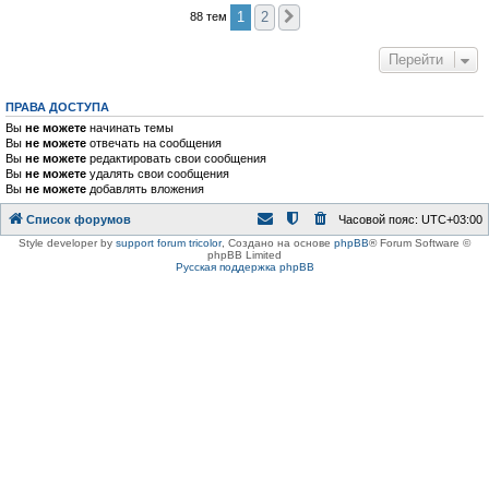
1
2
88 тем
След.
Перейти
ПРАВА ДОСТУПА
Вы
не можете
начинать темы
Вы
не можете
отвечать на сообщения
Вы
не можете
редактировать свои сообщения
Вы
не можете
удалять свои сообщения
Вы
не можете
добавлять вложения
Список форумов
Часовой пояс:
UTC+03:00
Style developer by
support forum tricolor
,
Создано на основе
phpBB
® Forum Software ©
phpBB Limited
Русская поддержка phpBB