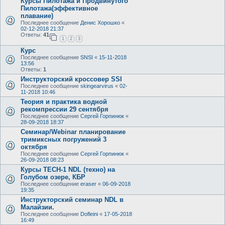
Курсы Пилотажа и Продвинутого
Пилотажа(эффективное
плавание)
Последнее сообщение
Денис Хорошко
«
02-12-2018 21:37
Ответы:
41
1
2
3
Курс
Последнее сообщение
SNSI
«
15-11-2018
13:56
Ответы:
1
Инструкторский кроссовер SSI
Последнее сообщение
skingearvirus
«
02-
11-2018 10:46
Теория и практика водной
рекомпрессии 29 сентября
Последнее сообщение
Сергей Горпинюк
«
28-09-2018 18:37
Семинар/Webinar планирование
тримиксных погружений 3
октября
Последнее сообщение
Сергей Горпинюк
«
26-09-2018 08:23
Курсы TECH-1 NDL (техно) на
Голубом озере, КБР
Последнее сообщение
eraser
«
06-09-2018
19:35
Инструкторский семинар NDL в
Малайзии.
Последнее сообщение
Dofleini
«
17-05-2018
16:49