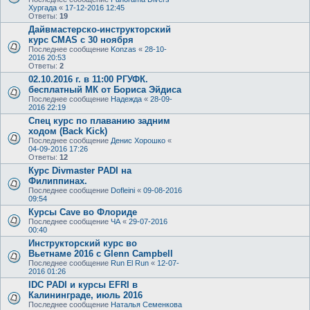
Хургада
«
17-12-2016 12:45
Ответы:
19
Дайвмастерско-инструкторский
курс CMAS с 30 ноября
Последнее сообщение
Konzas
«
28-10-
2016 20:53
Ответы:
2
02.10.2016 г. в 11:00 РГУФК.
бесплатный МК от Бориса Эйдиса
Последнее сообщение
Надежда
«
28-09-
2016 22:19
Спец курс по плаванию задним
ходом (Back Kick)
Последнее сообщение
Денис Хорошко
«
04-09-2016 17:26
Ответы:
12
Курс Divmaster PADI на
Филиппинах.
Последнее сообщение
Dofleini
«
09-08-2016
09:54
Курсы Cave во Флориде
Последнее сообщение
ЧА
«
29-07-2016
00:40
Инструкторский курс во
Вьетнаме 2016 с Glenn Campbell
Последнее сообщение
Run El Run
«
12-07-
2016 01:26
IDC PADI и курсы EFRI в
Калининграде, июль 2016
Последнее сообщение
Наталья Семенкова