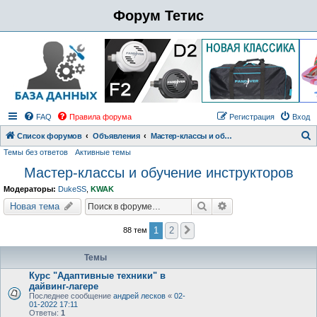
Форум Тетис
FAQ
Правила форума
Регистрация
Вход
Список форумов
Объявления
Мастер-классы и обучение инструкторов
Темы без ответов
Активные темы
о
Мастер-классы и обучение инструкторов
и
с
Модераторы:
DukeSS
,
KWAK
к
Поиск
Расширенный поиск
Новая тема
1
2
88 тем
След.
Темы
Курс "Адаптивные техники" в
дайвинг-лагере
Последнее сообщение
андрей лесков
«
02-
01-2022 17:11
Ответы:
1