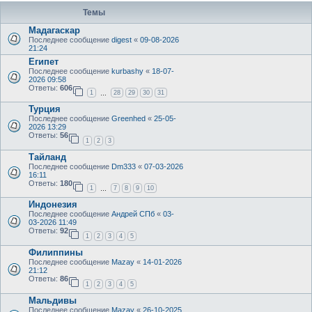
Темы
Мадагаскар
Последнее сообщение
digest
«
09-08-2026
21:24
Египет
Последнее сообщение
kurbashy
«
18-07-
2026 09:58
Ответы:
606
1
28
29
30
31
…
Турция
Последнее сообщение
Greenhed
«
25-05-
2026 13:29
Ответы:
56
1
2
3
Тайланд
Последнее сообщение
Dm333
«
07-03-2026
16:11
Ответы:
180
1
7
8
9
10
…
Индонезия
Последнее сообщение
Андрей СПб
«
03-
03-2026 11:49
Ответы:
92
1
2
3
4
5
Филиппины
Последнее сообщение
Mazay
«
14-01-2026
21:12
Ответы:
86
1
2
3
4
5
Мальдивы
Последнее сообщение
Mazay
«
26-10-2025