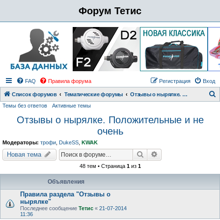
Форум Тетис
FAQ
Правила форума
Регистрация
Вход
Список форумов
Тематические форумы
Отзывы о нырялке. Положительные и не очень
Темы без ответов
Активные темы
о
Отзывы о нырялке. Положительные и не
и
очень
с
к
Модераторы:
трофи
,
DukeSS
,
KWAK
Поиск
Расширенный поиск
Новая тема
48 тем • Страница
1
из
1
Объявления
Правила раздела "Отзывы о
нырялке"
Последнее сообщение
Тетис
«
21-07-2014
11:36