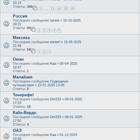
20:13
Ответы:
306
1
13
14
15
16
…
Россия
Последнее сообщение
nereis
«
15-10-2025
09:21
Ответы:
94
1
2
3
4
5
Мексика
Последнее сообщение
tsinterl
«
15-05-2025
21:49
Ответы:
59
1
2
3
Оман
Последнее сообщение
Kaa
«
05-04-2025
18:47
Ответы:
1
Малайзия
Последнее сообщение
Подводные
путешествия
«
10-01-2025 13:05
Ответы:
8
Тенерифе!
Последнее сообщение
Dm333
«
08-01-2025
17:53
Ответы:
18
Кабо-Верде.
Последнее сообщение
Dm333
«
08-01-2025
17:50
Ответы:
4
ОАЭ
Последнее сообщение
Kaa
«
01-12-2024
19:46