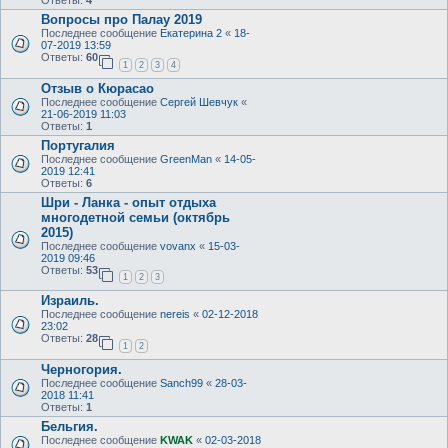
Ответы:
4
Вопросы про Палау 2019
Последнее сообщение
Екатерина 2
«
18-
07-2019 13:59
Ответы:
60
1
2
3
4
Отзыв о Кюрасао
Последнее сообщение
Сергей Шевчук
«
21-06-2019 11:03
Ответы:
1
Португалия
Последнее сообщение
GreenMan
«
14-05-
2019 12:41
Ответы:
6
Шри - Ланка - опыт отдыха
многодетной семьи (октябрь
2015)
Последнее сообщение
vovanx
«
15-03-
2019 09:46
Ответы:
53
1
2
3
Израиль.
Последнее сообщение
nereis
«
02-12-2018
23:02
Ответы:
28
1
2
Черногория.
Последнее сообщение
Sanch99
«
28-03-
2018 11:41
Ответы:
1
Бельгия.
Последнее сообщение
KWAK
«
02-03-2018