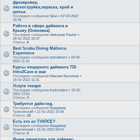
фрезеровка,
пескоструйка,окраска, крой и
шитье.
Последнее сообщение
Skivi
«
07-03-2022
15:39
Работа в сфере дайвинга в
Крыму (Оленевка)
Последнее сообщение
Aleksandr Pashin
«
28-02-2022 20:37
Ответы:
8
Best Scuba Diving Mallorca
Experience
Последнее сообщение
petrodivers
«
24-02-
2022 11:15
Курсы пещерного дайвинга TDI
Intro2Cave в мае
Последнее сообщение
Максим Васильев
«
16-02-2022 11:31
Услуги токаря
Последнее сообщение
krykozabra
«
15-02-
2022 13:52
Ответы:
3
Требуется дайв-гид.
Последнее сообщение
Владимир
Туапсинский
«
21-01-2022 10:08
Ответы:
18
Есть кто из ТУАПСЕ?
Последнее сообщение
Владимир
Туапсинский
«
21-01-2022 09:54
Ответы:
5
Ищем директора для дайвинг-