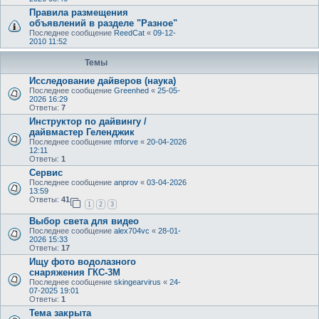
Правила размещения
объявлений в разделе "Разное"
Последнее сообщение
ReedCat
«
09-12-
2010 11:52
Темы
Исследование дайверов (наука)
Последнее сообщение
Greenhed
«
25-05-
2026 16:29
Ответы:
7
Инструктор по дайвингу /
дайвмастер Геленджик
Последнее сообщение
mforve
«
20-04-2026
12:11
Ответы:
1
Сервис
Последнее сообщение
anprov
«
03-04-2026
13:59
Ответы:
41
1
2
3
Выбор света для видео
Последнее сообщение
alex704vc
«
28-01-
2026 15:33
Ответы:
17
Ищу фото водолазного
снаряжения ГКС-3М
Последнее сообщение
skingearvirus
«
24-
07-2025 19:01
Ответы:
1
Тема закрыта