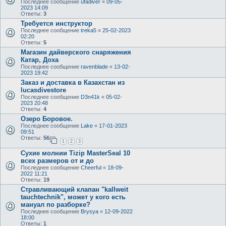
Последнее сообщение
ufadiver
«
09-05-
2023 14:09
Ответы:
3
Требуется инструктор
Последнее сообщение
treka5
«
25-02-2023
02:20
Ответы:
5
Магазин дайверского снаряжения
Катар, Доха
Последнее сообщение
ravenblade
«
13-02-
2023 19:42
Заказ и доставка в Казахстан из
lucasdivestore
Последнее сообщение
D3n41k
«
05-02-
2023 20:48
Ответы:
4
Озеро Боровое.
Последнее сообщение
Lake
«
17-01-2023
09:51
Ответы:
56
1
2
3
Сухие молнии Tizip MasterSeal 10
всех размеров от и до
Последнее сообщение
Cheerful
«
18-09-
2022 11:21
Ответы:
19
Стравливающий клапан "kallweit
tauchtechnik", может у кого есть
мануал по разборке?
Последнее сообщение
Brysya
«
12-09-2022
18:00
Ответы:
1