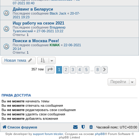
07-2021 00:40
Дайвинг в Беларуси
Последнее сообщение
Black Jack
«
20-07-
2021 19:23
Ищу работу на сезон 2021
Последнее сообщение
Владимир
Туапсинский
«
27-06-2021 13:22
Ответы:
1
Поиски в Москва Реке!
Последнее сообщение
KWAK
«
22-06-2021
20:14
Ответы:
1
Новая тема
Страница
1
из
8
1
2
3
4
5
8
357 тем
След.
…
Перейти
ПРАВА ДОСТУПА
Вы
не можете
начинать темы
Вы
не можете
отвечать на сообщения
Вы
не можете
редактировать свои сообщения
Вы
не можете
удалять свои сообщения
Вы
не можете
добавлять вложения
Список форумов
Часовой пояс:
UTC+03:00
Style developer by
support forum tricolor
,
Создано на основе
phpBB
® Forum Software ©
phpBB Limited