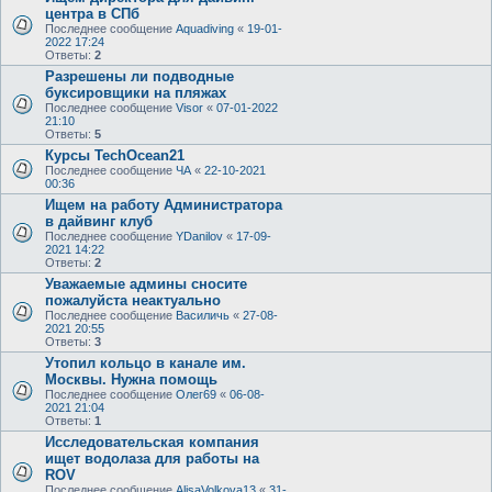
центра в СПб
Последнее сообщение
Aquadiving
«
19-01-
2022 17:24
Ответы:
2
Разрешены ли подводные
буксировщики на пляжах
Последнее сообщение
Visor
«
07-01-2022
21:10
Ответы:
5
Курсы TechOcean21
Последнее сообщение
ЧА
«
22-10-2021
00:36
Ищем на работу Администратора
в дайвинг клуб
Последнее сообщение
YDanilov
«
17-09-
2021 14:22
Ответы:
2
Уважаемые админы сносите
пожалуйста неактуально
Последнее сообщение
Василичь
«
27-08-
2021 20:55
Ответы:
3
Утопил кольцо в канале им.
Москвы. Нужна помощь
Последнее сообщение
Олег69
«
06-08-
2021 21:04
Ответы:
1
Исследовательская компания
ищет водолаза для работы на
ROV
Последнее сообщение
AlisaVolkova13
«
31-