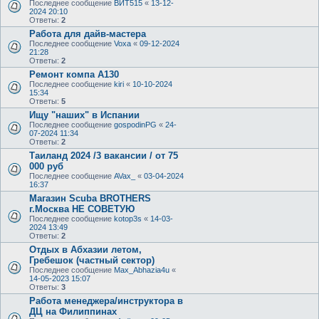
Последнее сообщение
ВИТ515
«
13-12-
2024 20:10
Ответы:
2
Работа для дайв-мастера
Последнее сообщение
Voxa
«
09-12-2024
21:28
Ответы:
2
Ремонт компа А130
Последнее сообщение
kiri
«
10-10-2024
15:34
Ответы:
5
Ищу "наших" в Испании
Последнее сообщение
gospodinPG
«
24-
07-2024 11:34
Ответы:
2
Таиланд 2024 /3 вакансии / от 75
000 руб
Последнее сообщение
AVax_
«
03-04-2024
16:37
Магазин Scuba BROTHERS
г.Москва НЕ СОВЕТУЮ
Последнее сообщение
kotop3s
«
14-03-
2024 13:49
Ответы:
2
Отдых в Абхазии летом,
Гребешок (частный сектор)
Последнее сообщение
Max_Abhazia4u
«
14-05-2023 15:07
Ответы:
3
Работа менеджера/инструктора в
ДЦ на Филиппинах