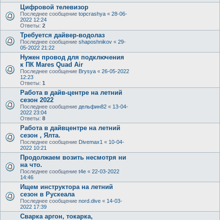
Цифровой телевизор
Последнее сообщение
topcrashya
«
28-06-
2022 12:24
Ответы:
2
Требуется дайвер-водолаз
Последнее сообщение
shaposhnikov
«
29-
05-2022 21:22
Нужен провод для подключения
к ПК Mares Quad Air
Последнее сообщение
Brysya
«
26-05-2022
12:23
Ответы:
1
Работа в дайв-центре на летний
сезон 2022
Последнее сообщение
дельфин82
«
13-04-
2022 23:04
Ответы:
8
Работа в дайвцентре на летний
сезон , Ялта.
Последнее сообщение
Divemax1
«
10-04-
2022 10:21
Продолжаем возить несмотря ни
на что.
Последнее сообщение
t4e
«
22-03-2022
14:46
Ищем инструктора на летний
сезон в Рускеала
Последнее сообщение
nord.dive
«
14-03-
2022 17:39
Сварка аргон, токарка,