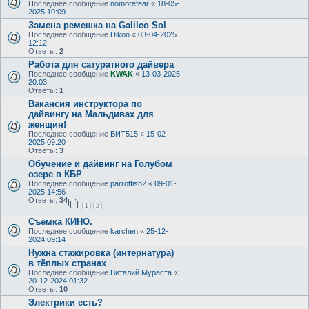
Последнее сообщение
nomorefear
«
18-05-
2025 10:09
Замена ремешка на Galileo Sol
Последнее сообщение
Dikon
«
03-04-2025
12:12
Ответы:
2
Работа для сатуратного дайвера
Последнее сообщение
KWAK
«
13-03-2025
20:03
Ответы:
1
Вакансия инструктора по
дайвингу на Мальдивах для
женщин!
Последнее сообщение
ВИТ515
«
15-02-
2025 09:20
Ответы:
3
Обучение и дайвинг на Голубом
озере в КБР
Последнее сообщение
parrotfish2
«
09-01-
2025 14:56
Ответы:
34
1
2
Съемка КИНО.
Последнее сообщение
karchen
«
25-12-
2024 09:14
Нужна стажировка (интернатура)
в тёплых странах
Последнее сообщение
Виталий Мураста
«
20-12-2024 01:32
Ответы:
10
Электрики есть?