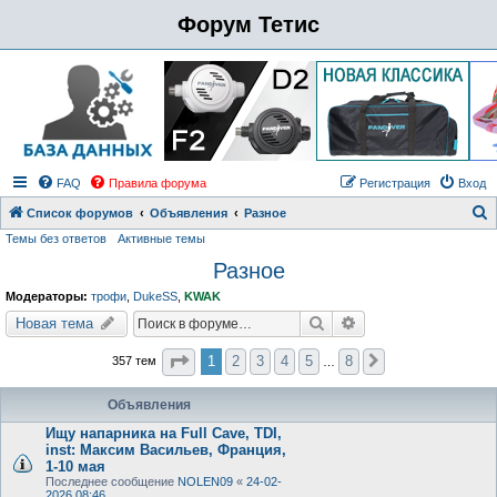
Форум Тетис
FAQ
Правила форума
Регистрация
Вход
Список форумов
Объявления
Разное
Темы без ответов
Активные темы
о
Разное
и
с
Модераторы:
трофи
,
DukeSS
,
KWAK
к
Поиск
Расширенный поиск
Новая тема
Страница
1
из
8
1
2
3
4
5
8
357 тем
След.
…
Объявления
Ищу напарника на Full Cave, TDI,
inst: Максим Васильев, Франция,
1-10 мая
Последнее сообщение
NOLEN09
«
24-02-
2026 08:46