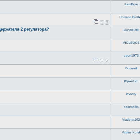
KamDiver
Romario Broth
1
2
держателя 2 регулятора?
kuzia0198
VIOLEGOS
ogon1976
1
2
Dunewill
Юрий123
levonty
pase4nik4
Vladbrat10
Vadim_Kurs