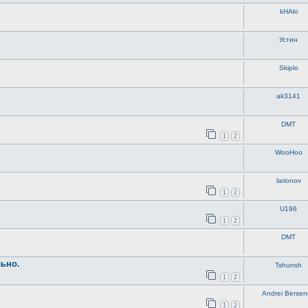
kHAki
Устин
Skiplo
ak3141
DMT
1
2
WooHoo
larionov
1
2
U196
1
2
DMT
льно.
Tshunsh
1
2
Andrei Berse
1
2