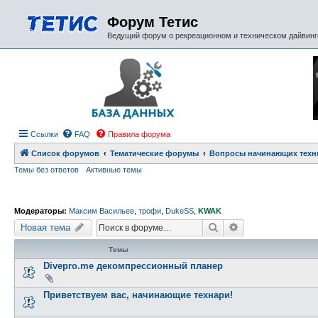
Форум Тетис
Ведущий форум о рекреационном и техническом дайвинге
Ссылки
FAQ
Правила форума
Список форумов
Тематические форумы
Вопросы начинающих техн
Темы без ответов
Активные темы
Модераторы:
Максим Васильев
,
трофи
,
DukeSS
,
KWAK
Поиск
Расширенный пои
Новая тема
Темы
Divepro.me декомпрессионный планер
Приветствуем вас, начинающие технари!