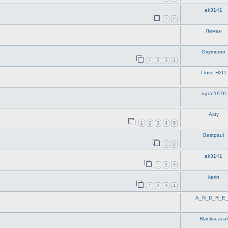
ak3141
1
2
Леман
Oxymoron
1
2
3
4
I love H2O
ogon1976
Asty
1
2
3
4
5
Bestpaul
1
2
ak3141
1
2
3
kerin
1
2
3
4
A_N_D_R_E
Blackseacat