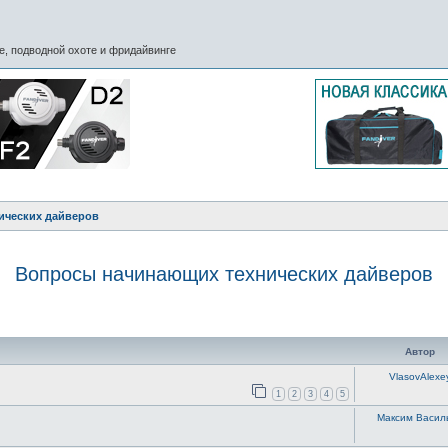
, подводной охоте и фридайвинге
ических дайверов
Вопросы начинающих технических дайверов
ск
Автор
VlasovAlexe
1
2
3
4
5
Максим Васил