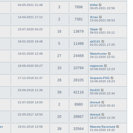
04-05-2021 21:48
kHAki
3
7896
30-05-2021 20:58
14-04-2021 17:12
Устин
2
7391
15-04-2021 09:53
15-07-2020 04:22
Skiplo
16
13879
08-03-2021 03:12
18-02-2020 19:48
ak3141
5
11488
02-01-2021 17:25
16-01-2020 12:49
Waterhunter
27
24469
29-12-2020 22:52
18-08-2020 00:27
majorcom
10
10794
20-08-2020 12:23
17-12-2016 01:37
Serpanix-PSG
28
28105
10-08-2020 19:23
23-09-2016 11:36
Dm333
39
42116
05-08-2020 22:34
21-07-2020 14:00
divesuit
2
8980
22-07-2020 00:43
22-05-2017 16:54
divesuit
20
28867
19-07-2020 12:29
nev
19-01-2019 13:58
Максим Васильев
39
33564
21-04-2020 15:42