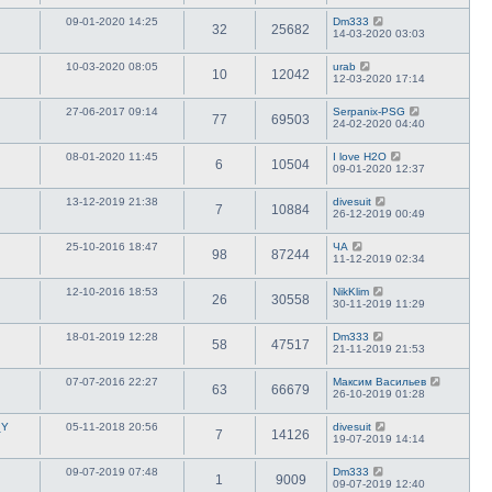
09-01-2020 14:25
Dm333
32
25682
14-03-2020 03:03
10-03-2020 08:05
urab
10
12042
12-03-2020 17:14
27-06-2017 09:14
Serpanix-PSG
77
69503
24-02-2020 04:40
08-01-2020 11:45
I love H2O
6
10504
09-01-2020 12:37
13-12-2019 21:38
divesuit
7
10884
26-12-2019 00:49
25-10-2016 18:47
ЧА
98
87244
11-12-2019 02:34
12-10-2016 18:53
NikKlim
26
30558
30-11-2019 11:29
18-01-2019 12:28
Dm333
58
47517
21-11-2019 21:53
07-07-2016 22:27
Максим Васильев
63
66679
26-10-2019 01:28
_Y
05-11-2018 20:56
divesuit
7
14126
19-07-2019 14:14
09-07-2019 07:48
Dm333
1
9009
09-07-2019 12:40