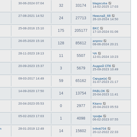
30-06-2024 07:04
blagscuba
32
33174
14-02-2025 17:03
27-08-2021 14:52
Николай_68
24
27713
26-10-2024 14:50
25-08-2016 15:10
BKC
175
205177
17-10-2024 01:06
26-05-2020 15:16
anprov
128
85612
08-06-2024 20:21
28-11-2023 19:13
ЧА
11
5507
12-01-2024 10:23
20-09-2023 15:37
Андрей СПб
3
5679
25-09-2023 10:49
09-03-2017 14:49
Скрудж(а)
59
65162
31-07-2023 21:17
14-09-2020 17:50
PABLOK
14
13754
20-04-2023 11:41
20-04-2023 05:53
Kitano
0
2977
20-04-2023 05:53
05-02-2023 17:03
трофи
1
4098
06-02-2023 07:55
n
28-01-2019 12:49
Infiniti704
14
15602
20-12-2022 22:33