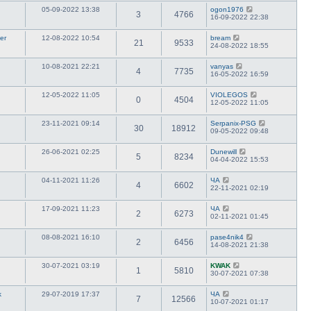
05-09-2022 13:38
ogon1976
3
4766
16-09-2022 22:38
er
12-08-2022 10:54
bream
21
9533
24-08-2022 18:55
10-08-2021 22:21
vanyas
4
7735
16-05-2022 16:59
12-05-2022 11:05
VIOLEGOS
0
4504
12-05-2022 11:05
23-11-2021 09:14
Serpanix-PSG
30
18912
09-05-2022 09:48
26-06-2021 02:25
Dunewill
5
8234
04-04-2022 15:53
04-11-2021 11:26
ЧА
4
6602
22-11-2021 02:19
17-09-2021 11:23
ЧА
2
6273
02-11-2021 01:45
08-08-2021 16:10
pase4nik4
2
6456
14-08-2021 21:38
2
30-07-2021 03:19
KWAK
1
5810
30-07-2021 07:38
k
29-07-2019 17:37
ЧА
7
12566
10-07-2021 01:17