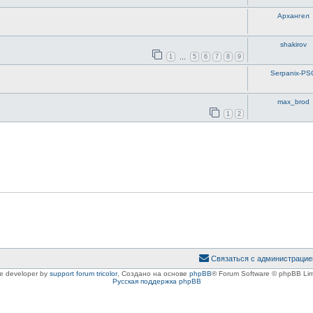
Архангел
shakirov
1
5
6
7
8
9
…
Serpanix-PS
max_brod
1
2
Связаться с администрацие
le developer by
support forum tricolor
,
Создано на основе
phpBB
® Forum Software © phpBB Lim
Русская поддержка phpBB