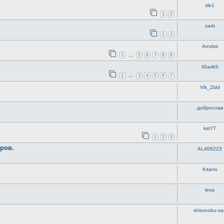
sle1
1
2
zartt
1
2
Arndsti
1
5
6
7
8
9
…
IGarikS
1
3
4
5
6
7
…
Vik_Zidd
доброслав
kst77
1
2
3
ров.
AL406223
Kitano
lexa
shirunobu-sa