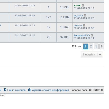
01-07-2019 15:13
KWAK
4
10230
01-07-2019 22:17
22-02-2017 23:02
al_1033
172
111989
11-03-2019 17:26
G
26-12-2018 11:22
divesuit
12
15262
09-03-2019 19:56
01-10-2017 17:16
Serpanix-PSG
26
32106
31-01-2019 00:14
1
2
3
119 тем
Сл
Перейти
й
Наша команда
Удалить cookies конференции
Часовой пояс:
UTC+03:00
ited