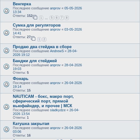
Венгерка
Последнее сообщение
anprov
«
05-05-2026
13:34
Ответы:
152
1
5
6
7
8
…
Сумка для регуляторов
Последнее сообщение
anprov
«
03-05-2026
14:41
Ответы:
27
1
2
Продаю два стейджа в сборе
Последнее сообщение
AndrewS
«
28-04-
2026 19:12
Банджи для стейджей
Последнее сообщение
anprov
«
28-04-2026
19:03
Ответы:
5
Фонарь
Последнее сообщение
anprov
«
26-04-2026
19:14
Ответы:
15
NAUTICAM - бокс, макро порт,
сферический порт, прямой
вьюфайндер, и прочее | МСК
Последнее сообщение
sladkydze
«
26-04-
2026 13:54
Ответы:
1
Катушка закрытая
Последнее сообщение
anprov
«
26-04-2026
03:06
Ответы:
16