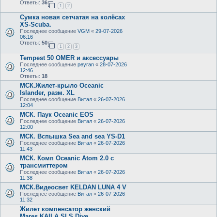
Ответы:
36
1
2
Сумка новая сетчатая на колёсах
XS-Scuba.
Последнее сообщение
VGM
«
29-07-2026
06:16
Ответы:
50
1
2
3
Tempest 50 OMER и аксессуары
Последнее сообщение
peyran
«
28-07-2026
12:46
Ответы:
18
МСК.Жилет-крыло Oceanic
Islander, разм. XL
Последнее сообщение
Витал
«
26-07-2026
12:04
МСК. Паук Oceanic EOS
Последнее сообщение
Витал
«
26-07-2026
12:00
МСК. Вспышка Sea and sea YS-D1
Последнее сообщение
Витал
«
26-07-2026
11:43
МСК. Комп Oceanic Atom 2.0 с
трансмиттером
Последнее сообщение
Витал
«
26-07-2026
11:38
МСК.Видеосвет KELDAN LUNA 4 V
Последнее сообщение
Витал
«
26-07-2026
11:32
Жилет компенсатор женский
Mares KAILA SLS Dive