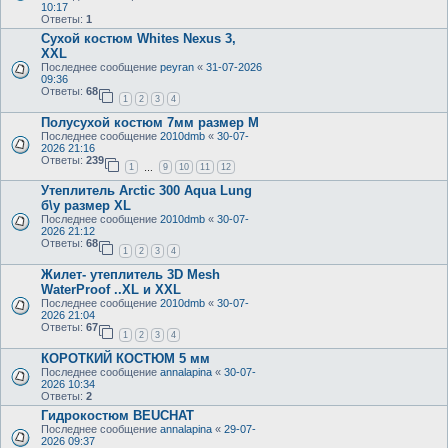
10:17
Ответы:
1
Сухой костюм Whites Nexus 3,
XXL
Последнее сообщение
peyran
«
31-07-2026
09:36
Ответы:
68
1
2
3
4
Полусухой костюм 7мм размер M
Последнее сообщение
2010dmb
«
30-07-
2026 21:16
Ответы:
239
1
9
10
11
12
…
Утеплитель Arctic 300 Aqua Lung
б\у размер XL
Последнее сообщение
2010dmb
«
30-07-
2026 21:12
Ответы:
68
1
2
3
4
Жилет- утеплитель 3D Mesh
WaterProof ..XL и XXL
Последнее сообщение
2010dmb
«
30-07-
2026 21:04
Ответы:
67
1
2
3
4
КОРОТКИЙ КОСТЮМ 5 мм
Последнее сообщение
annalapina
«
30-07-
2026 10:34
Ответы:
2
Гидрокостюм BEUCHAT
Последнее сообщение
annalapina
«
29-07-
2026 09:37