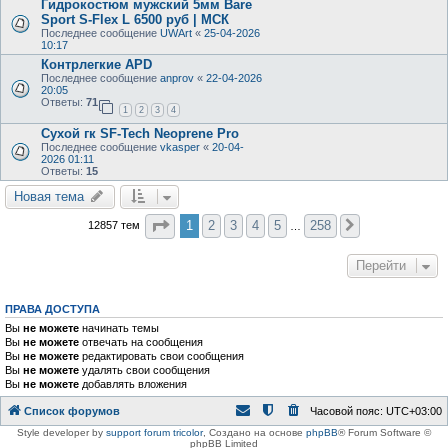
Гидрокостюм мужский 5мм Bare
Sport S-Flex L 6500 руб | МСК
Последнее сообщение
UWArt
«
25-04-2026
10:17
Контрлегкие APD
Последнее сообщение
anprov
«
22-04-2026
20:05
Ответы:
71
1
2
3
4
Сухой гк SF-Tech Neoprene Pro
Последнее сообщение
vkasper
«
20-04-
2026 01:11
Ответы:
15
Новая тема
Страница
1
из
258
1
2
3
4
5
258
12857 тем
След.
…
Перейти
ПРАВА ДОСТУПА
Вы
не можете
начинать темы
Вы
не можете
отвечать на сообщения
Вы
не можете
редактировать свои сообщения
Вы
не можете
удалять свои сообщения
Вы
не можете
добавлять вложения
Список форумов
Часовой пояс:
UTC+03:00
Style developer by
support forum tricolor
,
Создано на основе
phpBB
® Forum Software ©
phpBB Limited