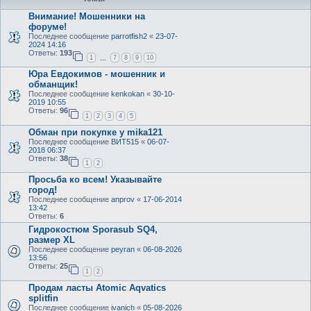
Внимание! Мошенники на
форуме!
Последнее сообщение
parrotfish2
«
23-07-
2024 14:16
Ответы:
193
1
7
8
9
10
…
Юра Евдокимов - мошенник и
обманщик!
Последнее сообщение
kenkokan
«
30-10-
2019 10:55
Ответы:
96
1
2
3
4
5
Обман при покупке у mika121
Последнее сообщение
ВИТ515
«
06-07-
2018 06:37
Ответы:
38
1
2
Просьба ко всем! Указывайте
город!
Последнее сообщение
anprov
«
17-06-2014
13:42
Ответы:
6
Гидрокостюм Sporasub SQ4,
размер XL
Последнее сообщение
peyran
«
06-08-2026
13:56
Ответы:
25
1
2
Продам ласты Atomic Aqvatics
splitfin
Последнее сообщение
ivanich
«
05-08-2026