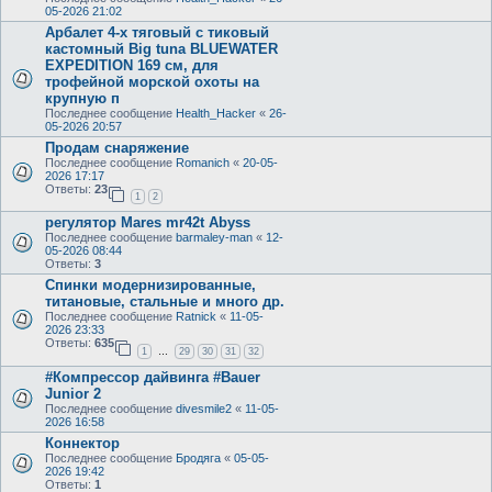
05-2026 21:02
Арбалет 4-х тяговый c тиковый
кастомный Big tuna BLUEWATER
EXPEDITION 169 см, для
трофейной морской охоты на
крупную п
Последнее сообщение
Health_Hacker
«
26-
05-2026 20:57
Продам снаряжение
Последнее сообщение
Romanich
«
20-05-
2026 17:17
Ответы:
23
1
2
регулятор Mares mr42t Abyss
Последнее сообщение
barmaley-man
«
12-
05-2026 08:44
Ответы:
3
Спинки модернизированные,
титановые, стальные и много др.
Последнее сообщение
Ratnick
«
11-05-
2026 23:33
Ответы:
635
1
29
30
31
32
…
#Компрессор дайвинга #Bauer
Junior 2
Последнее сообщение
divesmile2
«
11-05-
2026 16:58
Коннектор
Последнее сообщение
Бродяга
«
05-05-
2026 19:42
Ответы:
1