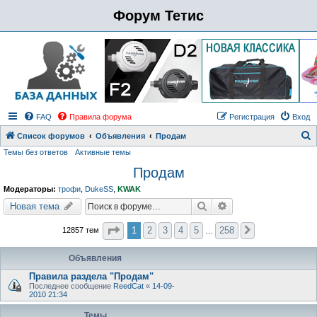
Форум Тетис
FAQ
Правила форума
Регистрация
Вход
Список форумов
Объявления
Продам
Темы без ответов
Активные темы
о
Продам
и
с
Модераторы:
трофи
,
DukeSS
,
KWAK
к
Поиск
Расширенный поиск
Новая тема
Страница
1
из
258
1
2
3
4
5
258
12857 тем
След.
…
Объявления
Правила раздела "Продам"
Последнее сообщение
ReedCat
«
14-09-
2010 21:34
Темы