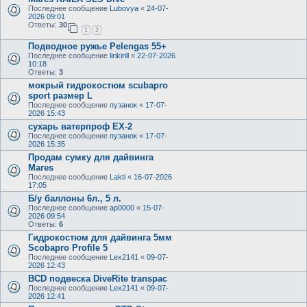
Последнее сообщение
Lubovya
«
24-07-
2026 09:01
Ответы:
30
1
2
Подводное ружье Pelengas 55+
Последнее сообщение
lirikirill
«
22-07-2026
10:18
Ответы:
3
мокрый гидрокостюм scubapro
sport размер L
Последнее сообщение
пузанок
«
17-07-
2026 15:43
сухарь ватерпроф ЕХ-2
Последнее сообщение
пузанок
«
17-07-
2026 15:35
Продам сумку для дайвинга
Mares
Последнее сообщение
Lakti
«
16-07-2026
17:05
Б/у баллоны 6л., 5 л.
Последнее сообщение
ap0000
«
15-07-
2026 09:54
Ответы:
6
Гидрокостюм для дайвинга 5мм
Scobapro Profile 5
Последнее сообщение
Lex2141
«
09-07-
2026 12:43
BCD подвеска DiveRite transpac
Последнее сообщение
Lex2141
«
09-07-
2026 12:41