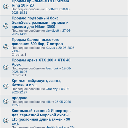
Продам крылылья DTD Stream
Ring 20 и 23
Последнее сообщение
EnotMax
«
28-06-
2026 10:31
Продаю подводный бокс
Sea&Sea с разными портами и
армами для Nikon D500
Последнее сообщение
alexdive9
«
27-06-
2026 14:19
Продам баллон высокого
давления 300 бар, 7 литров
Последнее сообщение
Химик
«
20-06-2026
21:09
Ответы:
3
Продам apeks XTX 100 + XTX 40
Apex
Последнее сообщение
Alex_Lok
«
12-06-
2026 16:26
Ответы:
1
Крялья, сайдмаунт, ласты,
ботики и пр...
Последнее сообщение
Crazzzy
«
03-06-
2026 22:27
продано
Последнее сообщение
billie
«
28-05-2026
13:50
Кастомный тиковый Инвертор -
для серьезной морской охоты
115 (разгонная длина тяжей - 90
см).
Последнее сообщение
Health_Hacker
«
26-