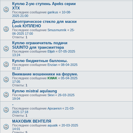
Куплю 2-ую ступень Apeks серии
XTX
Последнее сообщение
garikus
«
10-08-
2025 21:00
Диоптрическое стекло для маски
Look КУПЛЕНО
Последнее сообщение
Smusmumrik
«
25-
06-2025 17:00
Ответы:
1
Куплю ограничитель подачи
SUUNTO для трансмиттера
Последнее сообщение
Elijah
«
07-05-2025
13:24
Куплю бюджетные баллоны.
Последнее сообщение
Enzian
«
08-04-2025
02:12
Внимание мошенники на форуме.
Последнее сообщение
KWAK
«
05-04-2025
17:05
Ответы:
1
Куплю mistral aqulaung
Последнее сообщение
Skivi
«
26-03-2025
19:04
-
Последнее сообщение
Архангел
«
21-03-
2025 17:18
Ответы:
1
МАХОВИК ВЕНТЕЛЯ
Последнее сообщение
aquatik
«
20-03-2025
14:01
Ответы:
5