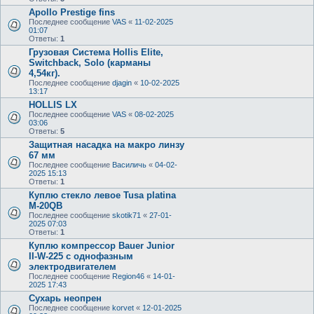
Apollo Prestige fins
Последнее сообщение
VAS
«
11-02-2025
01:07
Ответы:
1
Грузовая Система Hollis Elite,
Switchback, Solo (карманы
4,54кг).
Последнее сообщение
djagin
«
10-02-2025
13:17
HOLLIS LX
Последнее сообщение
VAS
«
08-02-2025
03:06
Ответы:
5
Защитная насадка на макро линзу
67 мм
Последнее сообщение
Василичь
«
04-02-
2025 15:13
Ответы:
1
Куплю стекло левое Tusa platina
M-20QB
Последнее сообщение
skotik71
«
27-01-
2025 07:03
Ответы:
1
Куплю компрессор Bauer Junior
II-W-225 с однофазным
электродвигателем
Последнее сообщение
Region46
«
14-01-
2025 17:43
Сухарь неопрен
Последнее сообщение
korvet
«
12-01-2025