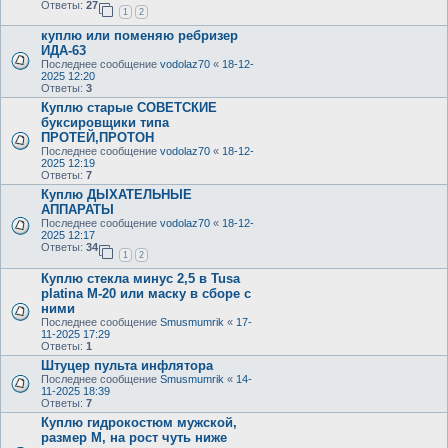
Ответы:
27
1
2
куплю или поменяю ребризер
ИДА-63
Последнее сообщение
vodolaz70
«
18-12-
2025 12:20
Ответы:
3
Куплю старые СОВЕТСКИЕ
буксировщики типа
ПРОТЕЙ,ПРОТОН
Последнее сообщение
vodolaz70
«
18-12-
2025 12:19
Ответы:
7
Куплю ДЫХАТЕЛЬНЫЕ
АППАРАТЫ
Последнее сообщение
vodolaz70
«
18-12-
2025 12:17
Ответы:
34
1
2
Куплю стекла минус 2,5 в Tusa
platina M-20 или маску в сборе с
ними
Последнее сообщение
Smusmumrik
«
17-
11-2025 17:29
Ответы:
1
Штуцер пульта инфлятора
Последнее сообщение
Smusmumrik
«
14-
11-2025 18:39
Ответы:
7
Куплю гидрокостюм мужской,
размер М, на рост чуть ниже