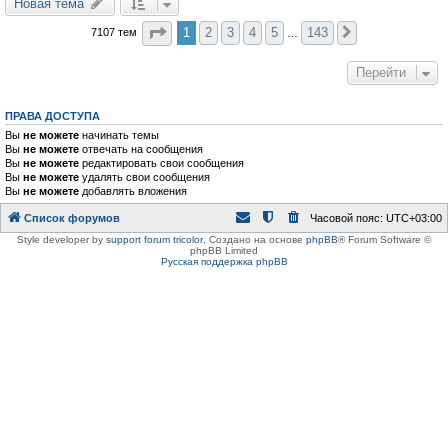
Новая тема
Страница
1
из
143
1
2
3
4
5
143
7107 тем
След.
…
Перейти
ПРАВА ДОСТУПА
Вы
не можете
начинать темы
Вы
не можете
отвечать на сообщения
Вы
не можете
редактировать свои сообщения
Вы
не можете
удалять свои сообщения
Вы
не можете
добавлять вложения
Список форумов
Часовой пояс:
UTC+03:00
Style developer by
support forum tricolor
,
Создано на основе
phpBB
® Forum Software ©
phpBB Limited
Русская поддержка phpBB