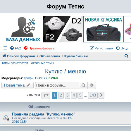
Форум Тетис
FAQ
Правила форума
Регистрация
Вход
Список форумов
Объявления
Куплю / меняю
Темы без ответов
Активные темы
о
Куплю / меняю
и
с
Модераторы:
трофи
,
DukeSS
,
KWAK
к
Поиск
Расширенный поиск
Новая тема
Страница
1
из
143
1
2
3
4
5
143
7107 тем
След.
…
Объявления
Правила раздела "Куплю/меняю"
Последнее сообщение
ReedCat
«
09-12-
2010 11:54
Темы