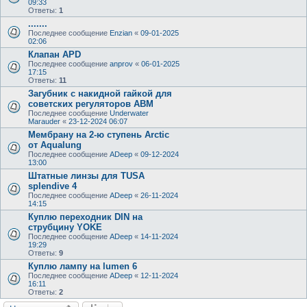
09:33
Ответы:
1
.......
Последнее сообщение
Enzian
«
09-01-2025
02:06
Клапан APD
Последнее сообщение
anprov
«
06-01-2025
17:15
Ответы:
11
Загубник с накидной гайкой для
советских регуляторов АВМ
Последнее сообщение
Underwater
Marauder
«
23-12-2024 06:07
Мембрану на 2-ю ступень Arctic
от Aqualung
Последнее сообщение
ADeep
«
09-12-2024
13:00
Штатные линзы для TUSA
splendive 4
Последнее сообщение
ADeep
«
26-11-2024
14:15
Куплю переходник DIN на
струбцину YOKE
Последнее сообщение
ADeep
«
14-11-2024
19:29
Ответы:
9
Куплю лампу на lumen 6
Последнее сообщение
ADeep
«
12-11-2024
16:11
Ответы:
2