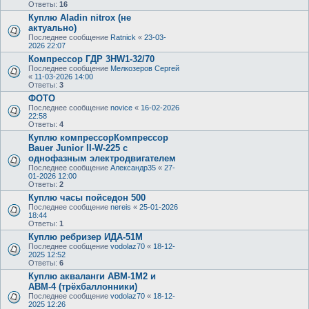
Ответы:
16
Куплю Aladin nitrox (не
актуально)
Последнее сообщение
Ratnick
«
23-03-
2026 22:07
Компрессор ГДР 3HW1-32/70
Последнее сообщение
Мелкозеров Сергей
«
11-03-2026 14:00
Ответы:
3
ФОТО
Последнее сообщение
novice
«
16-02-2026
22:58
Ответы:
4
Куплю компрессорКомпрессор
Bauer Junior II-W-225 с
однофазным электродвигателем
Последнее сообщение
Александр35
«
27-
01-2026 12:00
Ответы:
2
Куплю часы пойседон 500
Последнее сообщение
nereis
«
25-01-2026
18:44
Ответы:
1
Куплю ребризер ИДА-51М
Последнее сообщение
vodolaz70
«
18-12-
2025 12:52
Ответы:
6
Куплю акваланги АВМ-1М2 и
АВМ-4 (трёхбаллонники)
Последнее сообщение
vodolaz70
«
18-12-
2025 12:26