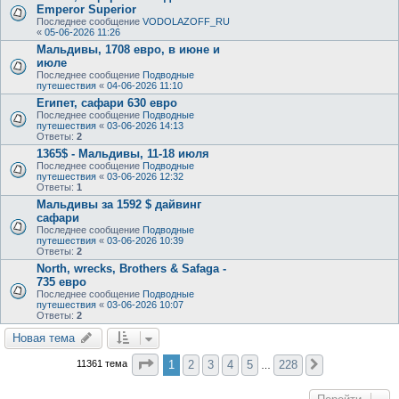
Emperor Superior
Последнее сообщение
VODOLAZOFF_RU
«
05-06-2026 11:26
Мальдивы, 1708 евро, в июне и
июле
Последнее сообщение
Подводные
путешествия
«
04-06-2026 11:10
Египет, сафари 630 евро
Последнее сообщение
Подводные
путешествия
«
03-06-2026 14:13
Ответы:
2
1365$ - Мальдивы, 11-18 июля
Последнее сообщение
Подводные
путешествия
«
03-06-2026 12:32
Ответы:
1
Мальдивы за 1592 $ дайвинг
сафари
Последнее сообщение
Подводные
путешествия
«
03-06-2026 10:39
Ответы:
2
North, wrecks, Brothers & Safaga -
735 евро
Последнее сообщение
Подводные
путешествия
«
03-06-2026 10:07
Ответы:
2
Новая тема
Страница
1
из
228
1
2
3
4
5
228
11361 тема
След.
…