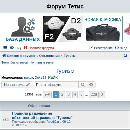
Форум Тетис
FAQ
Правила форума
Регистрация
Вход
Список форумов
Объявления
Туризм
Темы без ответов
Активные темы
о
Туризм
и
с
Модераторы:
трофи
,
DukeSS
,
KWAK
к
Поиск
Расширенный поиск
Новая тема
Страница
1
из
228
1
2
3
4
5
228
11361 тема
След.
…
Объявления
Правила размещения
объявлений в разделе "Туризм"
Последнее сообщение
ReedCat
«
09-12-
2010 11:52