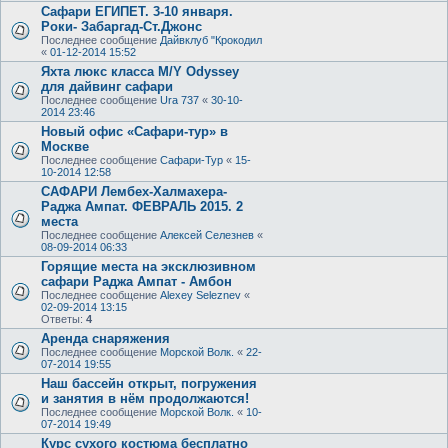
Сафари ЕГИПЕТ. 3-10 января.
Роки- Забаргад-Cт.Джонс
Последнее сообщение
Дайвклуб "Крокодил
«
01-12-2014 15:52
Яхта люкс класса M/Y Odyssey
для дайвинг сафари
Последнее сообщение
Ura 737
«
30-10-
2014 23:46
Новый офис «Сафари-тур» в
Москве
Последнее сообщение
Сафари-Тур
«
15-
10-2014 12:58
САФАРИ Лембех-Халмахера-
Раджа Ампат. ФЕВРАЛЬ 2015. 2
места
Последнее сообщение
Алексей Селезнев
«
08-09-2014 06:33
Горящие места на эксклюзивном
сафари Раджа Ампат - Амбон
Последнее сообщение
Alexey Seleznev
«
02-09-2014 13:15
Ответы:
4
Аренда снаряжения
Последнее сообщение
Морской Волк.
«
22-
07-2014 19:55
Наш бассейн открыт, погружения
и занятия в нём продолжаются!
Последнее сообщение
Морской Волк.
«
10-
07-2014 19:49
Курс сухого костюма бесплатно