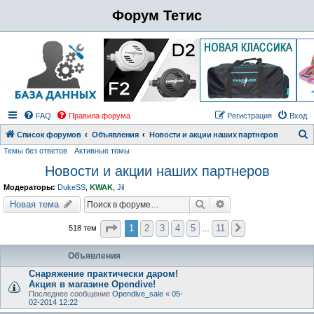
Форум Тетис
FAQ
Правила форума
Регистрация
Вход
Список форумов
Объявления
Новости и акции наших партнеров
Темы без ответов
Активные темы
о
Новости и акции наших партнеров
и
с
Модераторы:
DukeSS
,
KWAK
,
Jil
к
Поиск
Расширенный поиск
Новая тема
Страница
1
из
11
1
2
3
4
5
11
518 тем
След.
…
Объявления
Снаряжение практически даром!
Акция в магазине Opendive!
Последнее сообщение
Opendive_sale
«
05-
02-2014 12:22