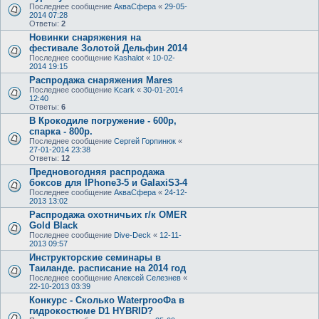
Последнее сообщение
АкваСфера
«
29-05-
2014 07:28
Ответы:
2
Новинки снаряжения на
фестивале Золотой Дельфин 2014
Последнее сообщение
Kashalot
«
10-02-
2014 19:15
Распродажа снаряжения Mares
Последнее сообщение
Kcark
«
30-01-2014
12:40
Ответы:
6
В Крокодиле погружение - 600р,
спарка - 800р.
Последнее сообщение
Сергей Горпинюк
«
27-01-2014 23:38
Ответы:
12
Предновогодняя распродажа
боксов для IPhone3-5 и GalaxiS3-4
Последнее сообщение
АкваСфера
«
24-12-
2013 13:02
Распродажа охотничьих г/к OMER
Gold Black
Последнее сообщение
Dive-Deck
«
12-11-
2013 09:57
Инструкторские семинары в
Таиланде. расписание на 2014 год
Последнее сообщение
Алексей Селезнев
«
22-10-2013 03:39
Конкурс - Сколько WaterprooФа в
гидрокостюме D1 HYBRID?