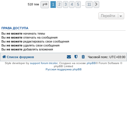
Страница
1
из
11
1
2
3
4
5
11
518 тем
След.
…
Перейти
ПРАВА ДОСТУПА
Вы
не можете
начинать темы
Вы
не можете
отвечать на сообщения
Вы
не можете
редактировать свои сообщения
Вы
не можете
удалять свои сообщения
Вы
не можете
добавлять вложения
Список форумов
Часовой пояс:
UTC+03:00
Style developer by
support forum tricolor
,
Создано на основе
phpBB
® Forum Software ©
phpBB Limited
Русская поддержка phpBB