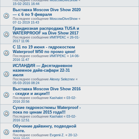
15-02-2021 16:44
Выставка Moscow Dive Show 2020
— с 6 по 9 февраля
Последнее сообщение
MoscowDiveShow
«
07-11-2019 15:43
Грандиозная распродажа TUSA и
WATERPROOF на Dive Show 2017
Последнее сообщение
ИМПРЕКС
«
26-01-
2017 11:06
С 11 по 19 июня - гидрокостюм
Waterproof W50 по промо цене!
Последнее сообщение
ИМПРЕКС
«
14-06-
2016 11:47
ИСЛАНДИЯ — Десятидневное
наземное дайв-сафари 22-31
июля
Последнее сообщение
Alexey Seleznev
«
05-03-2016 08:24
Выставка Moscow Dive Show 2016
- скидки и акции!!!
Последнее сообщение
Kashalot
«
03-02-
2016 20:56
Сухие гидрокостюмы Waterproof -
пока по ценам 2015 года!!!
Последнее сообщение
Kashalot
«
03-02-
2016 12:51
Обучение дайвингу, подводной
охоте.
Последнее сообщение
Evgenii Z.
«
20-12-
2015 10:02