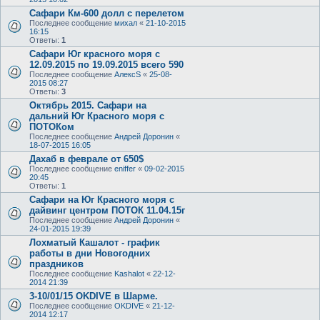
Сафари Км-600 долл с перелетом
Последнее сообщение
михал
«
21-10-2015
16:15
Ответы:
1
Сафари Юг красного моря с
12.09.2015 по 19.09.2015 всего 590
Последнее сообщение
АлексS
«
25-08-
2015 08:27
Ответы:
3
Октябрь 2015. Сафари на
дальний Юг Красного моря с
ПОТОКом
Последнее сообщение
Андрей Доронин
«
18-07-2015 16:05
Дахаб в феврале от 650$
Последнее сообщение
eniffer
«
09-02-2015
20:45
Ответы:
1
Сафари на Юг Красного моря с
дайвинг центром ПОТОК 11.04.15г
Последнее сообщение
Андрей Доронин
«
24-01-2015 19:39
Лохматый Кашалот - график
работы в дни Новогодних
праздников
Последнее сообщение
Kashalot
«
22-12-
2014 21:39
3-10/01/15 OKDIVE в Шарме.
Последнее сообщение
OKDIVE
«
21-12-
2014 12:17