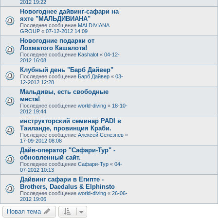
2012 19:22
Новогоднее дайвинг-сафари на
яхте "МАЛЬДИВИАНА"
Последнее сообщение
MALDIVIANA
GROUP
«
07-12-2012 14:09
Новогодние подарки от
Лохматого Кашалота!
Последнее сообщение
Kashalot
«
04-12-
2012 16:08
Клубный день "Барб Дайвер"
Последнее сообщение
Барб Дайвер
«
03-
12-2012 12:28
Мальдивы, есть свободные
места!
Последнее сообщение
world-diving
«
18-10-
2012 19:44
инструкторский семинар PADI в
Таиланде, провинция Краби.
Последнее сообщение
Алексей Селезнев
«
17-09-2012 08:08
Дайв-оператор "Сафари-Тур" -
обновленный сайт.
Последнее сообщение
Сафари-Тур
«
04-
07-2012 10:13
Дайвинг сафари в Египте -
Brothers, Daedalus & Elphinsto
Последнее сообщение
world-diving
«
26-06-
2012 19:06
Новая тема