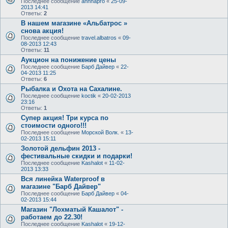
Последнее сообщение
annnapro
«
25-09-
2013 14:41
Ответы:
2
В нашем магазине «Альбатрос »
снова акция!
Последнее сообщение
travel.albatros
«
09-
08-2013 12:43
Ответы:
11
Аукцион на понижение цены
Последнее сообщение
Барб Дайвер
«
22-
04-2013 11:25
Ответы:
6
Рыбалка и Охота на Сахалине.
Последнее сообщение
koctik
«
20-02-2013
23:16
Ответы:
1
Супер акция! Три курса по
стоимости одного!!!
Последнее сообщение
Морской Волк.
«
13-
02-2013 15:11
Золотой дельфин 2013 -
фестивальные скидки и подарки!
Последнее сообщение
Kashalot
«
11-02-
2013 13:33
Вся линейка Waterproof в
магазине "Барб Дайвер"
Последнее сообщение
Барб Дайвер
«
04-
02-2013 15:44
Магазин "Лохматый Кашалот" -
работаем до 22.30!
Последнее сообщение
Kashalot
«
19-12-