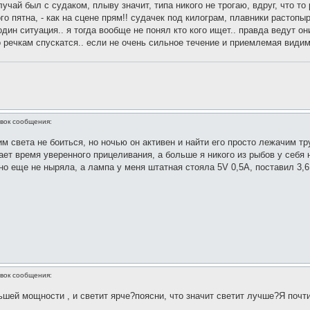
учай был с судаком, плыву значит, типа никого не трогаю, вдруг, что т
го пятна, - как на сцене прям!! судачек под килограм, плавники растопы
один ситуация.. я тогда вообще не понял кто кого ищет.. правда ведут они
 речкам спускатся.. если не очень сильное течение и приемлемая видим
вок сообщения:
 света не боиться, но ночью он активен и найти его просто лежачим тр
дает время уверенного прицеливания, а больше я никого из рыбов у себя 
но еще не ныряла, а лампа у меня штатная стояла 5V 0,5A, поставил 3,6В
вок сообщения:
шей мощности , и светит ярче?поясни, что значит светит лучше?Я почти