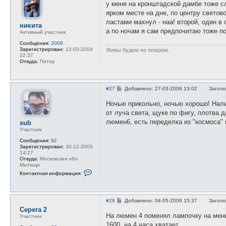
о
я
r
у меня на кронштадской дамбе тоже сл
б
п
ярком месте на дне, по центру светово
щ
о
е
л
ластами махнул - наа! второй, один в 
никита
н
ь
а по ночам я сам предпочитаю тоже по
и
з
Активный участник
е
о
Сообщения:
2009
в
Зарегистрирован:
12-03-2004
Живы будем не помрем.
а
22:37
т
Откуда:
Питер
е
л
я
H
a
С
#27
Добавлено: 27-03-2006 13:02
Заголо
n
о
t
о
Ночью прикольно, ночью хорошо! Налим
e
б
r
от луча света, щуке по фигу, плотва 
щ
е
люмен6, есть переделка из "космоса" 
sub
н
Участник
и
е
Сообщения:
92
Зарегистрирован:
30-12-2005
14:27
Откуда:
Московская обл.
Мытищи
К
Контактная информация:
о
н
т
а
С
к
#28
Добавлено: 04-05-2006 15:37
Заголо
о
т
Серега 2
о
н
На люмен 4 поменял лампочку на мень
Участник
б
а
1600, на 4 часа хватает.
щ
я