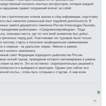
осредственный контроль опытных инструкторов, которые каждый
ем нарушение правил погружений влечет за собой
тве стратегических планов анализ и сбор информации, подготовку
боты был накоплен уникальный опыт подобной деятельности. В
щенных памяти двукратного чемпиона России Александра Онькова,
м учреждением рыбоохраны –«Средневолжрыбводом». Тогда
у, описывал места, где тот или иной экземпляр был добыт,
стреченных пород рыб. Участниками тех турниров были только
нно поэтому старты и получили неофициальное наименование
е и озерные - на уральских озерах. Именно в рамках
ного ночного чемпионата.
тивный совет Федерации подводного рыболовства России
вым ночной турнир, проведение которого запланировано в рамках
словия на месте. Это естественно: скоропалительных решений в
езопасности и выбирается акватория. Однако уже сейчас все
очной охоты», чтобы быть готовыми к стартам. А нам всем
В
е
р
н
у