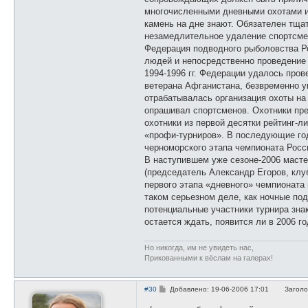
многочисленными дневными охотами и 
камень на дне знают. Обязателен тща
незамедлительное удаление спортсме
Федерация подводного рыболовства Ро
людей и непосредственно проведение 
1994-1996 гг. Федерации удалось про
ветерана Афганистана, безвременно 
отрабатывалась организация охоты на
опрашивал спортсменов. Охотники пре
охотники из первой десятки рейтинг-
«профи-турниров». В последующие год
черноморского этапа чемпионата Росс
В наступившем уже сезоне-2006 маст
(председатель Александр Егоров, клу
первого этапа «дневного» чемпионата
таком серьезном деле, как ночные под
потенциальные участники турнира зна
остается ждать, появится ли в 2006 г
Но никогда, им не увидеть нас,
Прикованными к вёслам на галерах!
С
#30
Добавлено: 19-06-2006 17:01
Заголо
о
о