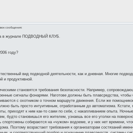
вок сообщения:
нна в журнале ПОДВОДНЫЙ КЛУБ.
2006 году?
стественный вид подводной деятельности, как и дневная. Многие подвод
й и продуктивной.
ическими становятся требования безопасности. Например, сопровождаю
ренные сигналы фонарями. Наготове должны быть плавсредства, чтобы 
иваются с охотником о точном маршруте движения. Если же помощников 
должно быть просто интуитивным, отработанным до автоматизма. Кстати,
ты, приходят к ним как-то сами по себе, с накапливанием опыта. Ночны
ем, будто становишься его жителем, узнаешь все его уголки на поверхно
ь спортсмены собираются на «чужом» водоеме, и у них нет времени, что
дома. Поэтому возрастают требования к организаторам состязаний именн
ым, и соответствующий подбор и оснащение плавсредств, системы сиг