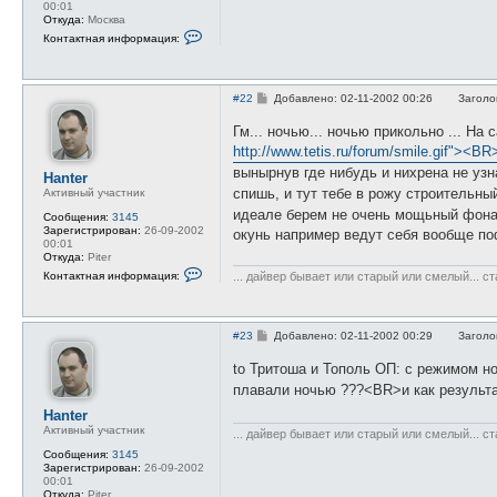
00:01
и
Откуда:
Москва
е
К
Контактная информация:
о
н
т
а
С
к
#22
Добавлено: 02-11-2002 00:26
Заголо
о
т
о
н
Гм... ночью... ночью прикольно ... Н
б
а
http://www.tetis.ru/forum/smile.gif"><B
щ
я
е
и
вынырнув где нибудь и нихрена не уз
Hanter
н
н
и
ф
спишь, и тут тебе в рожу строительны
Активный участник
е
о
идеале берем не очень мощьный фонар
Сообщения:
3145
р
Зарегистрирован:
26-09-2002
м
окунь например ведут себя вообще поф
00:01
а
Откуда:
Piter
ц
К
и
... дайвер бывает или старый или смелый... с
Контактная информация:
о
я
н
п
т
о
а
л
С
к
#23
Добавлено: 02-11-2002 00:29
Заголо
ь
о
т
з
о
н
о
to Тритоша и Тополь ОП: с режимом но
б
а
в
плавали ночью ???<BR>и как результа
щ
я
а
е
и
т
Hanter
н
н
е
и
ф
Активный участник
л
... дайвер бывает или старый или смелый... с
е
о
я
Сообщения:
3145
р
о
Зарегистрирован:
26-09-2002
м
т
00:01
а
ш
Откуда:
Piter
ц