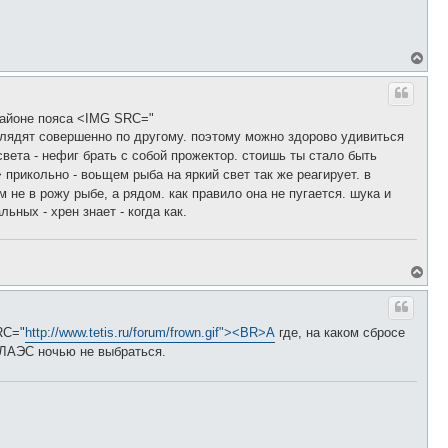
В
е
р
н
у
 районе пояса <IMG SRC="
т
глядят совершенно по другому. поэтому можно здорово удивиться
ь
вета - нефиг брать с собой прожектор. стоишь ты стало быть
с
я
> прикольно - воьщем рыба на яркий свет так же реагирует. в
к
 в рожу рыбе, а рядом. как правило она не пугается. шука и
н
ных - хрен знает - когда как.
а
ч
а
л
у
В
е
р
н
у
RC="
http://www.tetis.ru/forum/frown.gif"><BR>А
где, на каком сбросе
т
а ЛАЭС ночью не выбраться.
ь
с
я
к
н
а
ч