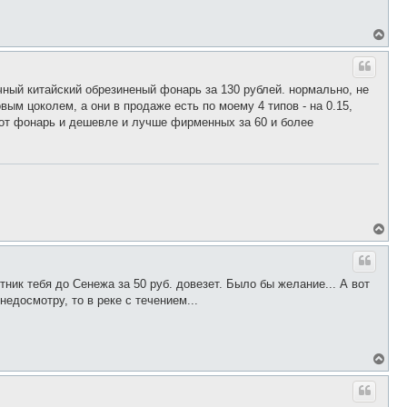
а
л
у
В
е
р
н
у
ычный китайский обрезиненый фонарь за 130 рублей. нормально, не
т
вым цоколем, а они в продаже есть по моему 4 типов - на 0.15,
ь
этот фонарь и дешевле и лучше фирменных за 60 и более
с
я
к
н
а
ч
а
л
у
В
е
р
н
у
ник тебя до Сенежа за 50 руб. довезет. Было бы желание... А вот
т
едосмотру, то в реке с течением...
ь
с
я
к
н
В
а
е
ч
р
а
н
л