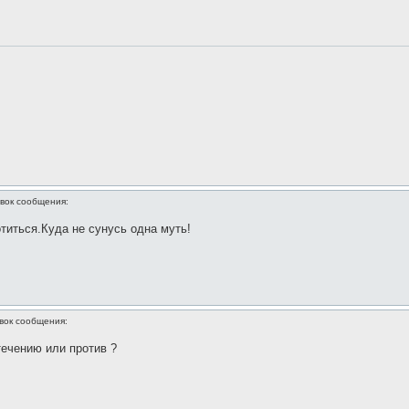
вок сообщения:
отиться.Куда не сунусь одна муть!
вок сообщения:
 течению или против ?