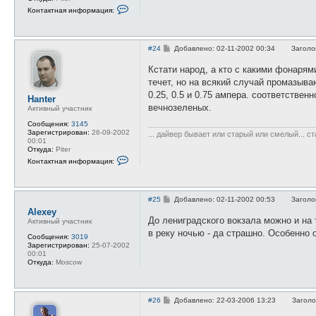
е
К
и
л
Контактная информация:
о
я
ь
н
п
н
т
о
и
а
л
к
С
к
#24
Добавлено: 02-11-2002 00:34
Заголо
ь
о
т
з
о
н
о
Кстати народ, а кто с какими фонарям
б
а
в
течет, но на всякий случай промазыва
щ
я
а
е
и
т
0.25, 0.5 и 0.75 ампера. соответстве
Hanter
н
н
е
вечнозеленых.
и
ф
Активный участник
л
е
о
я
Сообщения:
3145
р
H
Зарегистрирован:
26-09-2002
м
... дайвер бывает или старый или смелый... с
a
00:01
а
n
Откуда:
Piter
ц
t
К
и
e
Контактная информация:
о
я
r
н
п
т
о
а
л
С
к
#25
Добавлено: 02-11-2002 00:53
Заголо
ь
о
т
з
Alexey
о
н
о
До лениградского вокзала можно и на 
Активный участник
б
а
в
в реку ночью - да страшно. Особенно 
щ
я
а
Сообщения:
3019
е
и
т
Зарегистрирован:
25-07-2002
н
н
е
00:01
и
ф
л
Откуда:
Moscow
е
о
я
р
H
м
a
а
n
С
#26
Добавлено: 22-03-2006 13:23
Заголо
ц
t
о
и
e