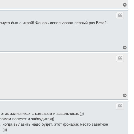
н
В
а
е
ч
р
а
н
л
у
чемуто был с икрой! Фонарь использовал первый раз Вега2
у
т
ь
с
я
к
н
В
а
е
ч
р
а
н
л
у
у
т
ь
с
я
к
н
а
В
ч
е
а
р
л
н
у
у
 этих заливчиках с камышем и завальчиках )))
т
 сомом полезет и заблудится))
ь
 когда вылазить надо будет, этот фонарик место заветное
с
я
.)))
к