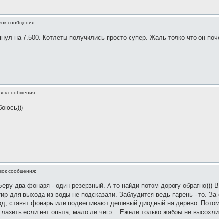
вок сообщения:
опнул на 7.500. Котлеты получились просто супер. Жаль толко что он по
вок сообщения:
оюсь)))
вок сообщения:
Беру два фонаря - один резервный. А то найди потом дорогу обратно))) В
нтир для выхода из воды не подсказали. Заблудится ведь парень - то. За
ход, ставят фонарь или подвешивают дешевый диодный на дерево. Потом,
лазить если нет опыта, мало ли чего... Ежели только жабры не высохли..