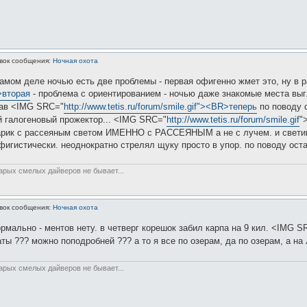
вок сообщения:
Ночная охота
а самом деле ночью есть две проблемы - первая офигенно жмет это, ну в
R>вторая
- проблема с ориентированием - ночью даже знакомые места вы
нав <IMG SRC="
http://www.tetis.ru/forum/smile.gif"><BR>теперь
по поводу с
й галогеновый прожектор... <IMG SRC="
http://www.tetis.ru/forum/smile.gif
"
ик с рассеяным светом ИМЕННО с РАССЕЯНЫМ а не с лучем. и светим не
игистически. неоднократно стрелял щуку просто в упор. по поводу осталь
тарых смелых дайверов не бывает...
вок сообщения:
Ночная охота
рмально - ментов нету. в четверг корешок забил карпа на 9 кил. <IMG S
ты ??? можно поподробней ??? а то я все по озерам, да по озерам, а н
тарых смелых дайверов не бывает...