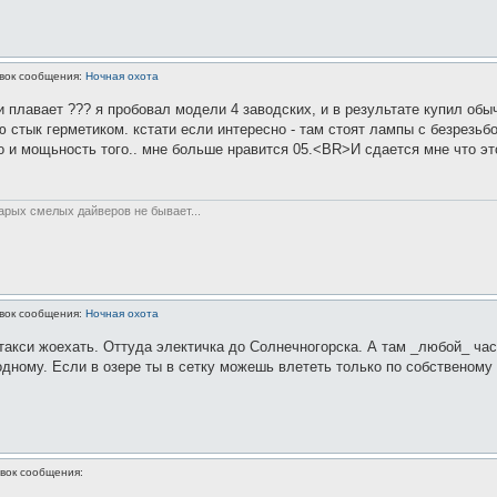
вок сообщения:
Ночная охота
и плавает ??? я пробовал модели 4 заводских, и в результате купил об
ю стык герметиком. кстати если интересно - там стоят лампы с безрезьбо
нно и мощьность того.. мне больше нравится 05.<BR>И сдается мне что 
тарых смелых дайверов не бывает...
вок сообщения:
Ночная охота
такси жоехать. Оттуда электичка до Солнечногорска. А там _любой_ част
одному. Если в озере ты в сетку можешь влететь только по собственому н
вок сообщения: