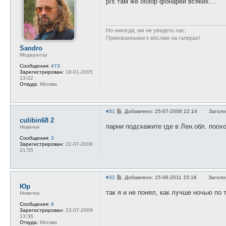
p/s там же обзор фонарей всяких....
б
щ
е
н
и
Но никогда, им не увидеть нас,
е
Прикованными к вёслам на галерах!
Sandro
Модератор
Сообщения:
473
Зарегистрирован:
18-01-2005
13:02
Откуда:
Москва
С
#31
Добавлено: 25-07-2008 22:14
Заголо
о
сulibin68 2
о
парни подскажите где в Лен.обл. поох
Новичок
б
щ
Сообщения:
3
е
Зарегистрирован:
22-07-2008
н
21:55
и
е
С
#32
Добавлено: 15-06-2011 15:18
Заголо
о
Юр
о
так я и не понял, как лучше ночью по
Новичок
б
щ
Сообщения:
6
е
Зарегистрирован:
23-07-2009
н
13:36
и
Откуда:
Москва
е