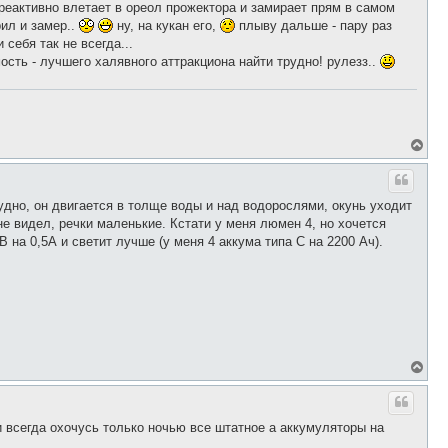
у
о реактивно влетает в ореол прожектора и замирает прям в самом
у
т
рил и замер..
ну, на кукан его,
плыву дальше - пару раз
ь
 себя так не всегда...
с
я
ость - лучшего халявного аттракциона найти трудно! рулезз..
к
н
а
ч
а
л
В
у
е
р
н
у
удно, он двигается в толще воды и над водорослями, окунь уходит
т
не видел, речки маленькие. Кстати у меня люмен 4, но хочется
ь
 на 0,5А и светит лучше (у меня 4 аккума типа С на 2200 Ач).
с
я
к
н
а
ч
а
л
у
В
е
р
н
у
 всегда охочусь только ночью все штатное а аккумуляторы на
т