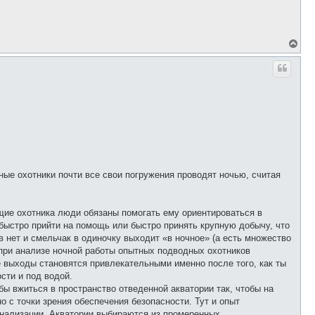
ь
с
я
к
н
В
а
е
ч
р
а
н
л
у
у
т
ь
с
я
к
н
а
ч
а
ные охотники почти все свои погружения проводят ночью, считая
л
у
щие охотника люди обязаны помогать ему ориентироваться в
быстро прийти на помощь или быстро принять крупную добычу, что
нет и смельчак в одиночку выходит «в ночное» (а есть множество
 при анализе ночной работы опытных подводных охотников
е выходы становятся привлекательными именно после того, как ты
сти и под водой.
бы вжиться в пространство отведенной акватории так, чтобы на
о с точки зрения обеспечения безопасности. Тут и опыт
нализации. Акватории выбираются из промеренных