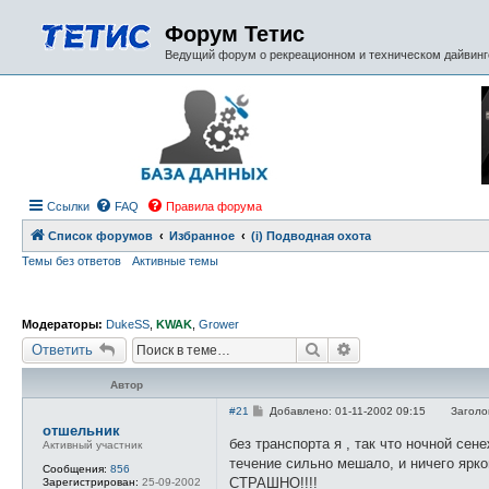
Форум Тетис
Ведущий форум о рекреационном и техническом дайвинге
Ссылки
FAQ
Правила форума
Список форумов
Избранное
(i) Подводная охота
Темы без ответов
Активные темы
Модераторы:
DukeSS
,
KWAK
,
Grower
Поиск
Расширенный поиск
Ответить
Автор
С
#21
Добавлено: 01-11-2002 09:15
Заголо
о
отшельник
о
без транспорта я , так что ночной се
Активный участник
б
течение сильно мешало, и ничего ярко
щ
Сообщения:
856
е
СТРАШНО!!!!
Зарегистрирован:
25-09-2002
н