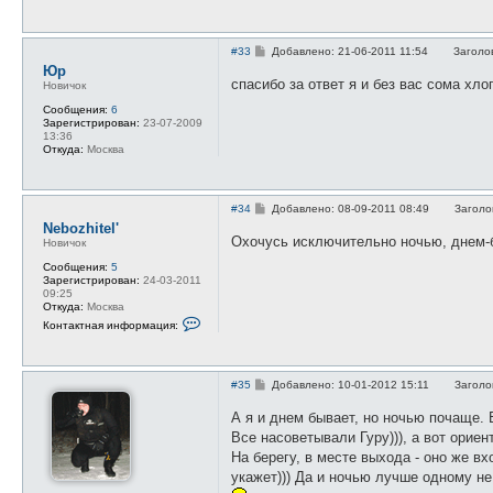
С
#33
Добавлено: 21-06-2011 11:54
Заголо
о
Юр
о
спасибо за ответ я и без вас сома хл
Новичок
б
щ
Сообщения:
6
е
Зарегистрирован:
23-07-2009
н
13:36
и
Откуда:
Москва
е
С
#34
Добавлено: 08-09-2011 08:49
Заголо
о
Nebozhitel'
о
Охочусь исключительно ночью, днем-б
Новичок
б
щ
Сообщения:
5
е
Зарегистрирован:
24-03-2011
н
09:25
и
Откуда:
Москва
е
К
Контактная информация:
о
н
т
а
С
к
#35
Добавлено: 10-01-2012 15:11
Заголо
о
т
о
н
А я и днем бывает, но ночью почаще. 
б
а
Все насоветывали Гуру))), а вот орие
щ
я
е
и
На берегу, в месте выхода - оно же в
н
н
укажет))) Да и ночью лучше одному не 
и
ф
е
о