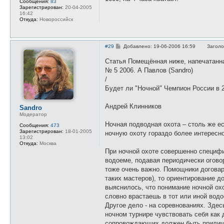
Сообщения:
83
е
и
Зарегистрирован:
20-04-2005
н
н
16:42
и
ф
Откуда:
Новороссийск
е
о
р
м
а
С
#29
Добавлено: 19-06-2006 16:59
Заголо
ц
о
и
о
я
Статья Помещённая ниже, напечата
б
п
№ 5 2006. А Павлов (Sandro)
щ
о
е
л
/
н
ь
Будет ли "Ночной" Чемпион России в 
и
з
е
о
в
Андрей Клинников
Sandro
а
т
Модератор
е
Ночная подводная охота – столь же е
л
Сообщения:
473
я
Зарегистрирован:
18-01-2005
ночную охоту гораздо более интересно
s
13:02
u
Откуда:
Москва
b
При ночной охоте совершенно специф
водоеме, подавая периодически огово
тоже очень важно. Помощники договар
таких мастеров), то ориентирование 
выяснилось, что понимание ночной охо
словно врастаешь в тот или иной водо
Другое дело - на соревнованиях. Здес
ночном турнире чувствовать себя как 
сопровождающих должен быть приличн