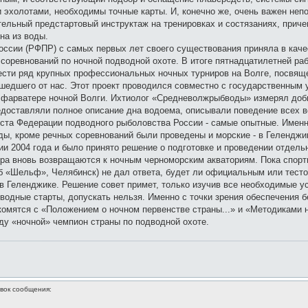
эхолотами, необходимы точные карты. И, конечно же, очень важен неп
тельный предстартовый инструктаж на тренировках и состязаниях, прич
на из воды.
ссии (РФПР) с самых первых лет своего существования приняла в качес
соревнований по ночной подводной охоте. В итоге пятнадцатилетней ра
вести ряд крупных профессиональных ночных турниров на Волге, посвя
ушедшего от нас. Этот проект проводился совместно с государственны
 фарватере ночной Волги. Ихтиолог «Средневолжрыбводы» измерял добыч
доставляли полное описание дна водоема, описывали поведение всех в
листа Федерации подводного рыболовства России - самые опытные. Име
ы, кроме речных соревнований были проведены и морские - в Геленджик
ии 2004 года и было принято решение о подготовке и проведении отдель
ера вновь возвращаются к ночным черноморским акваториям. Пока спор
б «Шельф», Челябинск) не дал ответа, будет ли официальным или тесто
 в Геленджике. Решение совет примет, только изучив все необходимые у
водные старты, допускать нельзя. Именно с точки зрения обеспечения б
комятся с «Положением о ночном первенстве страны...» и «Методиками н
оду «ночной» чемпион страны по подводной охоте.
вок сообщения: