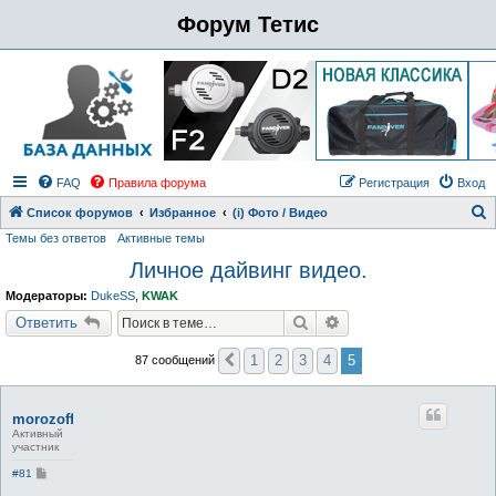
Форум Тетис
FAQ
Правила форума
Регистрация
Вход
Список форумов
Избранное
(i) Фото / Видео
Темы без ответов
Активные темы
о
Личное дайвинг видео.
и
с
Модераторы:
DukeSS
,
KWAK
к
Поиск
Расширенный поиск
Ответить
1
2
3
4
5
87 сообщений
Пред.
morozoff
Активный
участник
С
#81
о