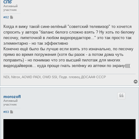
СПб
Активный
участник
С
#82
о
о
Когда я вижу такой сине-зелёный "советский телевизор" то хочется
б
спросить у автора "баланс белого сложно взять ? Ну хоть по белому
щ
е
песочку, пипеточкой в любом видеоредакторе..." это так просто так
н
элементарно - но так эффективно
и
е
Конечно ещё было бы лучше если взять это изначально, по песочку
прямо во время погружения (хотя бы разок - а потом дома чуть
поправить) - но понимаю что это высший пилотаж для многих
видеодайверов... куда проще гнать зелёнку из аптеки по экрану((((
NDL Nitrox, AOWD PADI, OWD SSI, Подв. пловец ДОСААФ СССР
morozoff
Активный
участник
С
#83
о
о
б
щ
е
н
и