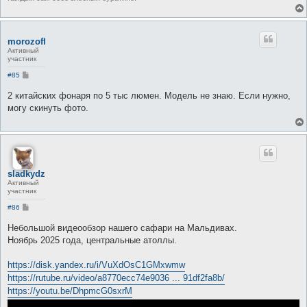
morozoff
Активный
участник
С
#85
о
о
2 китайских фонаря по 5 тыс люмен. Модель не знаю. Если нужно,
б
могу скинуть фото.
щ
е
н
и
е
sladkydze
Активный
участник
С
#86
о
о
Небольшой видеообзор нашего сафари на Мальдивах.
б
Ноябрь 2025 года, центральные атоллы.
щ
е
н
https://disk.yandex.ru/i/VuXdOsC1GMxwmw
и
е
https://rutube.ru/video/a8770ecc74e9036 ... 91df2fa8b/
https://youtu.be/DhpmcG0sxrM