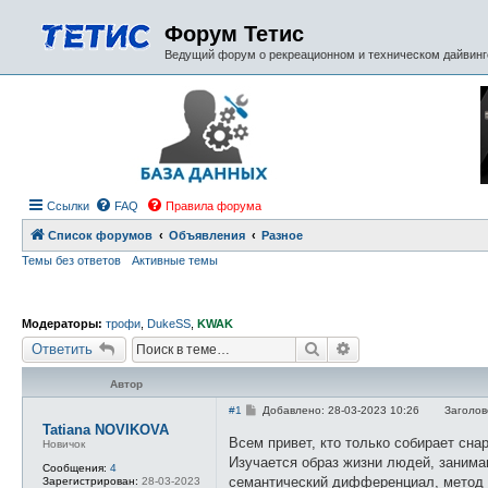
Форум Тетис
Ведущий форум о рекреационном и техническом дайвинге
Ссылки
FAQ
Правила форума
Список форумов
Объявления
Разное
Темы без ответов
Активные темы
Модераторы:
трофи
,
DukeSS
,
KWAK
Поиск
Расширенный поиск
Ответить
Автор
С
#1
Добавлено: 28-03-2023 10:26
Заголов
о
Tatiana NOVIKOVA
о
Всем привет, кто только собирает сн
Новичок
б
Изучается образ жизни людей, занима
щ
Сообщения:
4
е
семантический дифференциал, метод 
Зарегистрирован:
28-03-2023
н