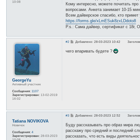
10:08
Кому интересно, можете почитать про 
и
е
вопросами. Анкета занимает 10-15 мин
Всем дайверское спасибо, кто примет 
https://forms.gle/xLmESuk8zxLDdoto8
P.s.: Сама дайвер, сертификат с 18г,
С
#2
Добавлено: 28-03-2023 10:42
Заголов
о
о
чего впаривать будете ?
б
щ
е
н
и
е
GeorgeYu
Активный участник
Сообщения:
1107
Зарегистрирован:
13-02-2019
16:02
С
#3
Добавлено: 28-03-2023 12:52
Заголов
о
Tatiana NOVIKOVA
о
Буду рассказывать про образ мира люд
Новичок
б
расскажу про средний и последний сло
щ
Сообщения:
4
е
рассказать, что есть виды деятельно
Зарегистрирован:
28-03-2023
н
10:08