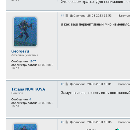
Это совсем кратко. Для понимания - с
и
е
С
#4
Добавлено: 28-03-2023 12:53
Заголов
о
о
и как ваш перцептивный мир изменилс
б
щ
е
н
и
е
GeorgeYu
Активный участник
Сообщения:
1107
Зарегистрирован:
13-02-2019
16:02
С
#5
Добавлено: 28-03-2023 13:01
Заголов
о
Tatiana NOVIKOVA
о
Замуж вышла, теперь есть постоянный
Новичок
б
щ
Сообщения:
4
е
Зарегистрирован:
28-03-2023
н
10:08
и
е
С
#6
Добавлено: 28-03-2023 13:05
Заголов
о
о