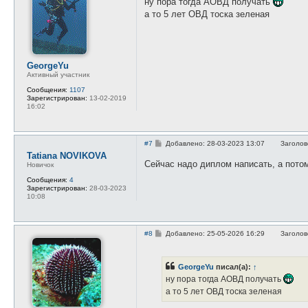
ну пора тогда АОВД получать
б
а то 5 лет ОВД тоска зеленая
щ
е
н
и
е
GeorgeYu
Активный участник
Сообщения:
1107
Зарегистрирован:
13-02-2019
16:02
С
#7
Добавлено: 28-03-2023 13:07
Заголов
о
Tatiana NOVIKOVA
о
Сейчас надо диплом написать, а потом
Новичок
б
щ
Сообщения:
4
е
Зарегистрирован:
28-03-2023
н
10:08
и
е
С
#8
Добавлено: 25-05-2026 16:29
Заголов
о
о
б
щ
GeorgeYu
писал(а):
↑
е
ну пора тогда АОВД получать
н
и
а то 5 лет ОВД тоска зеленая
е