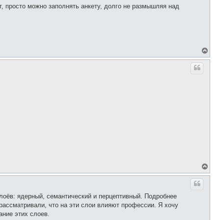
т, просто можно заполнять анкету, долго не размышляя над
В
е
р
н
у
т
ь
с
я
к
н
а
ч
а
л
у
В
е
р
н
у
слоёв: ядерный, семантический и перцептивный. Подробнее
т
 рассматривали, что на эти слои влияют профессии. Я хочу
ь
ание этих слоев.
с