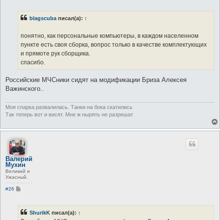
о
б
щ
blagscuba
писал(а):
↑
е
н
и
понятно, как персональные компьютеры, в каждом населенном
е
пункте есть своя сборка, вопрос только в качестве комплектующих
и прямоте рук сборщика.
спасибо.
Российские МЧСники сидят на модификации Бриза Алексея
Важинского..
Моя спарка развалилась. Танки на бока скатились
Так теперь вот и висят. Мне ж нырять не разрешат
Валерий
Мухин
Великий и
Ужасный.
С
#26
о
о
б
щ
ShurikK
писал(а):
↑
е