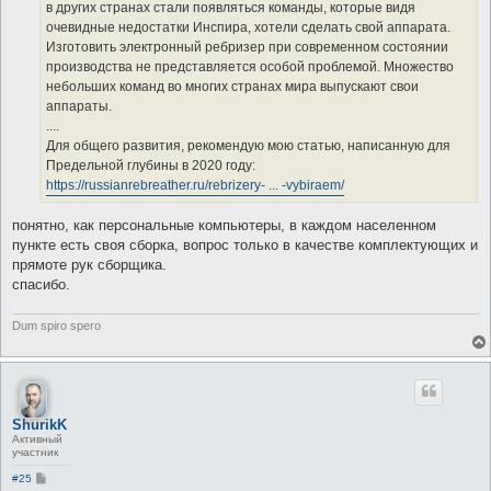
в других странах стали появляться команды, которые видя
очевидные недостатки Инспира, хотели сделать свой аппарата.
Изготовить электронный ребризер при современном состоянии
производства не представляется особой проблемой. Множество
небольших команд во многих странах мира выпускают свои
аппараты.
....
Для общего развития, рекомендую мою статью, написанную для
Предельной глубины в 2020 году:
https://russianrebreather.ru/rebrizery- ... -vybiraem/
понятно, как персональные компьютеры, в каждом населенном
пункте есть своя сборка, вопрос только в качестве комплектующих и
прямоте рук сборщика.
спасибо.
Dum spiro spero
ShurikK
Активный
участник
С
#25
о