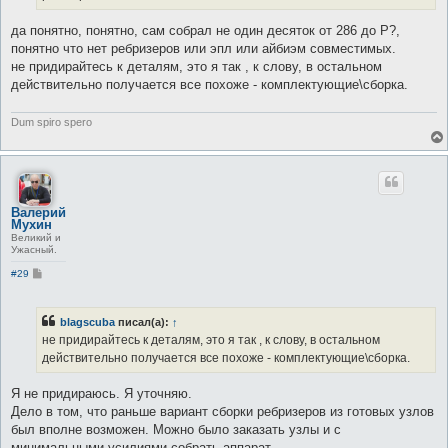
да понятно, понятно, сам собрал не один десяток от 286 до P?,
понятно что нет ребризеров или эпл или айбиэм совместимых.
не придирайтесь к деталям, это я так , к слову, в остальном
действительно получается все похоже - комплектующие\сборка.
Dum spiro spero
Валерий
Мухин
Великий и
Ужасный.
С
#29
о
о
б
щ
blagscuba
писал(а):
↑
е
не придирайтесь к деталям, это я так , к слову, в остальном
н
и
действительно получается все похоже - комплектующие\сборка.
е
Я не придираюсь. Я уточняю.
Дело в том, что раньше вариант сборки ребризеров из готовых узлов
был вполне возможен. Можно было заказать узлы и с
минимальными усилиями собрать аппарат.