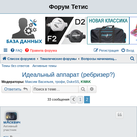
Форум Тетис
FAQ
Правила форума
Регистрация
Вход
Список форумов
Тематические форумы
Вопросы начинающих технических дайверов
Темы без ответов
Активные темы
о
Идеальный аппарат (ребризер?)
и
с
Модераторы:
Максим Васильев
,
трофи
,
DukeSS
,
KWAK
к
Поиск
Расширенный поиск
Ответить
1
2
33 сообщения
Пред.
мАсквич
Активный
участник
С