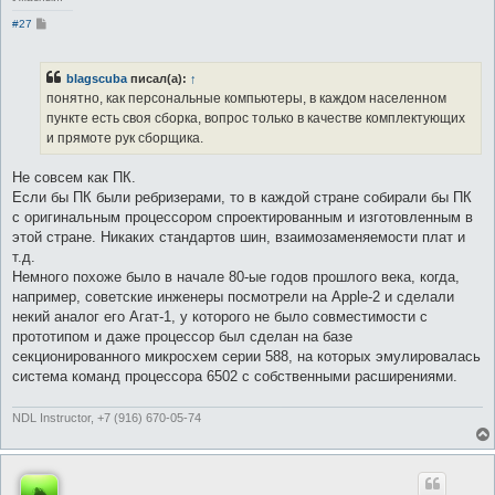
С
#27
о
о
б
щ
blagscuba
писал(а):
↑
е
понятно, как персональные компьютеры, в каждом населенном
н
и
пункте есть своя сборка, вопрос только в качестве комплектующих
е
и прямоте рук сборщика.
Не совсем как ПК.
Если бы ПК были ребризерами, то в каждой стране собирали бы ПК
с оригинальным процессором спроектированным и изготовленным в
этой стране. Никаких стандартов шин, взаимозаменяемости плат и
т.д.
Немного похоже было в начале 80-ые годов прошлого века, когда,
например, советские инженеры посмотрели на Apple-2 и сделали
некий аналог его Агат-1, у которого не было совместимости с
прототипом и даже процессор был сделан на базе
секционированного микросхем серии 588, на которых эмулировалась
система команд процессора 6502 с собственными расширениями.
NDL Instructor, +7 (916) 670-05-74