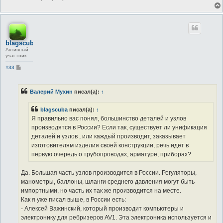
blagscuba
Активный
участник
С
#33
о
о
б
щ
Валерий Мухин
писал(а):
↑
е
н
и
blagscuba
писал(а):
↑
е
Я правильно вас понял, большинство деталей и узлов
производятся в России? Если так, существует ли унификация
деталей и узлов , или каждый производит, заказывает
изготовителям изделия своей конструкции, речь идет в
первую очередь о трубопроводах, арматуре, приборах?
Да. Большая часть узлов производится в России. Регуляторы,
манометры, баллоны, шланги среднего давления могут быть
импортными, но часть их так же производится на месте.
Как я уже писал выше, в России есть:
- Алексей Важинский, который производит компьютеры и
электронику для ребризеров AV1. Эта электроника используется и