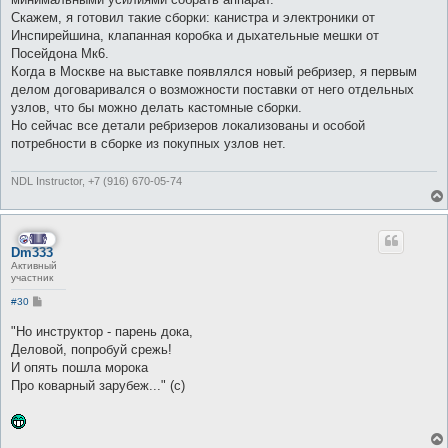
Скажем, я готовил такие сборки: канистра и электроники от
Инспирейшина, клапанная коробка и дыхательные мешки от
Посейдона Мк6.
Когда в Москве на выставке появлялся новый ребризер, я первым
делом договаривался о возможности поставки от него отдельных
узлов, что бы можно делать кастомные сборки.
Но сейчас все детали ребризеров локализованы и особой
потребности в сборке из покупных узлов нет.
NDL Instructor, +7 (916) 670-05-74
Dm333
Активный
участник
С
#30
о
о
"Но инструктор - парень дока,
б
Деловой, попробуй срежь!
щ
е
И опять пошла морока
н
Про коварный зарубеж..." (c)
и
е