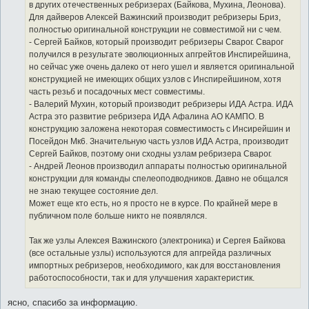
в других отечественных ребризерах (Байкова, Мухина, Леонова).
Для дайверов Алексей Важинский производит ребризеры Бриз,
полностью оригинальной конструкции не совместимой ни с чем.
- Сергей Байков, который производит ребризеры Сварог. Сварог
получился в результате эволюционных апгрейтов Инспирейшина,
но сейчас уже очень далеко от него ушел и является оригинальной
конструкцией не имеющих общих узлов с Инспирейшином, хотя
часть резьб и посадочных мест совместимы.
- Валерий Мухин, который производит ребризеры ИДА Астра. ИДА
Астра это развитие ребризера ИДА Афалина АО КАМПО. В
конструкцию заложена некоторая совместимость с Инсирейшин и
Посейдон Мк6. Значительную часть узлов ИДА Астра, производит
Сергей Байков, поэтому они сходны узлам ребризера Сварог.
- Андрей Леонов производил аппараты полностью оригинальной
конструкции для команды спелеоподводников. Давно не общался
не знаю текущее состояние дел.
Может еще кто есть, но я просто не в курсе. По крайней мере в
публичном поле больше никто не появлялся.
Так же узлы Алексея Важинского (электроника) и Сергея Байкова
(все остальные узлы) используются для апгрейда различных
импортных ребризеров, необходимого, как для восстановления
работоспособности, так и для улучшения характеристик.
ясно, спасибо за информацию.