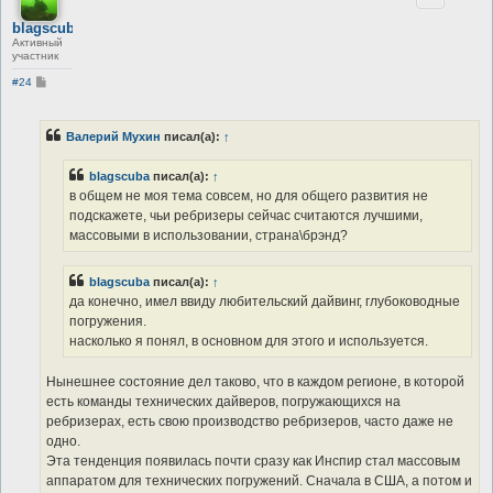
blagscuba
Активный
участник
С
#24
о
о
б
щ
Валерий Мухин
писал(а):
↑
е
н
и
blagscuba
писал(а):
↑
е
в общем не моя тема совсем, но для общего развития не
подскажете, чьи ребризеры сейчас считаются лучшими,
массовыми в использовании, страна\брэнд?
blagscuba
писал(а):
↑
да конечно, имел ввиду любительский дайвинг, глубоководные
погружения.
насколько я понял, в основном для этого и используется.
Нынешнее состояние дел таково, что в каждом регионе, в которой
есть команды технических дайверов, погружающихся на
ребризерах, есть свою производство ребризеров, часто даже не
одно.
Эта тенденция появилась почти сразу как Инспир стал массовым
аппаратом для технических погружений. Сначала в США, а потом и