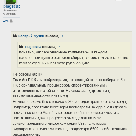
blagscuba
Активный
участник
С
#28
о
о
б
щ
Валерий Мухин
писал(а):
↑
е
н
и
blagscuba
писал(а):
↑
е
понятно, как персональные компьютеры, в каждом
населенном пункте есть своя сборка, вопрос только в качестве
комплектующих и прямоте рук сборщика.
Не совсем как ПК.
Если бы ПК были ребризерами, то в каждой стране собирали бы
ПК с оригинальным процессором спроектированным и
изготовленным в этой стране. Никаких стандартов шин,
взаимозаменяемости плат и т.д.
Немного похоже было в начале 80-ые годов прошлого века, когда,
например, советские инженеры посмотрели на Apple-2 и сделали
некий аналог его Агат-1, у которого не было совместимости с
прототипом и даже процессор был сделан на базе
секционированного микросхем серии 588, на которых
эмулировалась система команд процессора 6502 с собственными
расширениями.