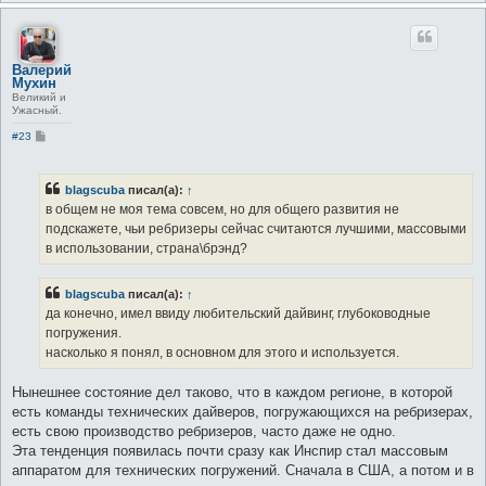
Валерий
Мухин
Великий и
Ужасный.
С
#23
о
о
б
щ
blagscuba
писал(а):
↑
е
в общем не моя тема совсем, но для общего развития не
н
и
подскажете, чьи ребризеры сейчас считаются лучшими, массовыми
е
в использовании, страна\брэнд?
blagscuba
писал(а):
↑
да конечно, имел ввиду любительский дайвинг, глубоководные
погружения.
насколько я понял, в основном для этого и используется.
Нынешнее состояние дел таково, что в каждом регионе, в которой
есть команды технических дайверов, погружающихся на ребризерах,
есть свою производство ребризеров, часто даже не одно.
Эта тенденция появилась почти сразу как Инспир стал массовым
аппаратом для технических погружений. Сначала в США, а потом и в