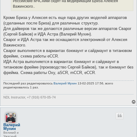
Российские МЧСники сидят на модификации Бриза Алексея
н
и
Важинского..
е
Кроме Бриза у Алексея есть еще пара других моделей аппаратов
(сделанных после Бриза) для различных структур.
Для дайверов так же делаются различные версии аппаратов Сварог
(Сергей Байков) и ИДА Астра (Валерий Мухин).
Сварог и ИДА Астра так же оснащаются электроникой от Алексея
Важинского.
Сварог выполняется в вариантах бэкмаунт и сайдмаунт в титановом
фрейме, схема работы eCCR.
ИДА Астра выполняется в вариантах бэкмаунт и сайдмаунт в
титановом фрейме (производство Сергей Байков), так и бэкмаунт без
фрейма. Схема работы Oxy, aSCR, mCCR, eCCR.
Последний раз редактировалось
Валерий Мухин
13-02-2025 17:56, всего
редактировалось 1 раз.
NDL Instructor, +7 (916) 670-05-74
Валерий
Мухин
Великий и
Ужасный.