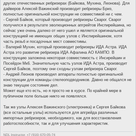
других отечественных ребризерах (Байкова, Мухина, Леонова). Для
дайверов Алексей Важинский производит ребризеры Бриз,
полностью оригинальной конструкции не совместимой ни с чем.
- Сергей Байков, который производит ребризеры Сварог. Сварог
получился в результате эволюционных апгрейтов Инспирейшина, но
сейчас уже очень далеко от него ушел и является оригинальной
конструкцией не имеющих общих узлов с Инспирейшином, хотя
часть резьб и посадочных мест совместимы.
- Валерий Мухин, который производит ребризеры ИДА Астра. ИДА
Астра это развитие ребризера ИДА Афалина АО КАМПО. В
конструкцию заложена некоторая совместимость с Инсирейшин и
Посейдон Мк6. Значительную часть узлов ИДА Астра, производит
Сергей Байков, поэтому они сходны узлам ребризера Сварог.
- Андрей Леонов производил аппараты полностью оригинальной
конструкции для команды спелеоподводников. Давно не общался не
знаю текущее состояние дел.
Может еще кто есть, но я просто не в курсе. По крайней мере в
публичном поле больше никто не появлялся.
Так же узлы Алексея Важинского (электроника) и Сергея Байкова
(все остальные узлы) используются для апгрейда различных
импортных ребризеров, необходимого, как для восстановления
работоспособности, так и для улучшения характеристик.
NDL Instructor, +7 (916) 670-05-74