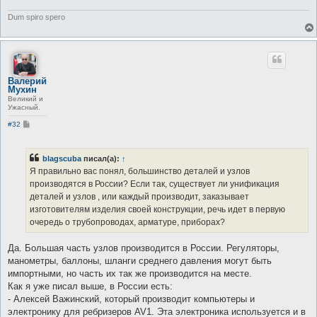
Dum spiro spero
Валерий
Мухин
Великий и
Ужасный.
С
#32
о
о
б
щ
blagscuba
писал(а):
↑
е
Я правильно вас понял, большинство деталей и узлов
н
и
производятся в России? Если так, существует ли унификация
е
деталей и узлов , или каждый производит, заказывает
изготовителям изделия своей конструкции, речь идет в первую
очередь о трубопроводах, арматуре, приборах?
Да. Большая часть узлов производится в России. Регуляторы,
манометры, баллоны, шланги среднего давления могут быть
импортными, но часть их так же производится на месте.
Как я уже писал выше, в России есть:
- Алексей Важинский, который производит компьютеры и
электронику для ребризеров AV1. Эта электроника используется и в