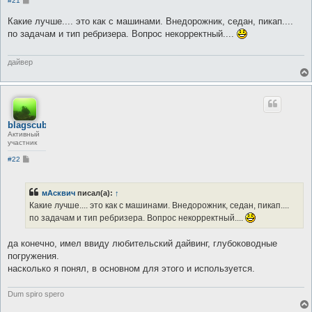
#21
о
о
Какие лучше.... это как с машинами. Внедорожник, седан, пикап....
б
по задачам и тип ребризера. Вопрос некорректный....
щ
е
н
и
дайвер
е
blagscuba
Активный
участник
С
#22
о
о
б
щ
мАсквич
писал(а):
↑
е
Какие лучше.... это как с машинами. Внедорожник, седан, пикап....
н
и
по задачам и тип ребризера. Вопрос некорректный....
е
да конечно, имел ввиду любительский дайвинг, глубоководные
погружения.
насколько я понял, в основном для этого и используется.
Dum spiro spero