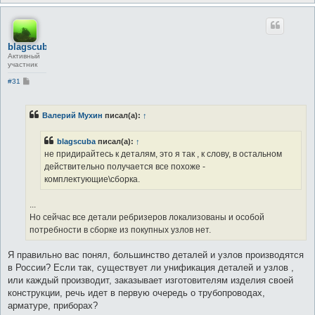
blagscuba
Активный
участник
С
#31
о
о
б
щ
Валерий Мухин
писал(а):
↑
е
н
и
blagscuba
писал(а):
↑
е
не придирайтесь к деталям, это я так , к слову, в остальном
действительно получается все похоже -
комплектующие\сборка.
...
Но сейчас все детали ребризеров локализованы и особой
потребности в сборке из покупных узлов нет.
Я правильно вас понял, большинство деталей и узлов производятся
в России? Если так, существует ли унификация деталей и узлов ,
или каждый производит, заказывает изготовителям изделия своей
конструкции, речь идет в первую очередь о трубопроводах,
арматуре, приборах?