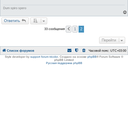
Dum spiro spero
Ответить
1
2
33 сообщения
Пред.
Перейти
Список форумов
Часовой пояс:
UTC+03:00
Style developer by
support forum tricolor
,
Создано на основе
phpBB
® Forum Software ©
phpBB Limited
Русская поддержка phpBB