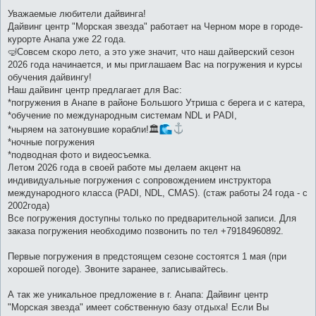
о
о
Уважаемые любители дайвинга!
б
Дайвинг центр "Морская звезда" работает на Черном море в городе-
щ
е
курорте Анапа уже 22 года.
н
🤿Совсем скоро лето, а это уже значит, что наш дайверский сезон
и
е
2026 года начинается, и мы приглашаем Вас на погружения и курсы
обучения дайвингу!
Наш дайвинг центр предлагает для Вас:
*погружения в Анапе в районе Большого Утриша с берега и с катера,
*обучение по международным системам NDL и PADI,
*ныряем на затонувшие корабли!🏛
*ночные погружения
*подводная фото и видеосъемка.
Летом 2026 года в своей работе мы делаем акцент на
индивидуальные погружения с сопровождением инструктора
международного класса (PADI, NDL, CMAS). (стаж работы 24 года - с
2002года)
Все погружения доступны только по предварительной записи. Для
заказа погружения необходимо позвонить по тел +79184960892.
Первые погружения в предстоящем сезоне состоятся 1 мая (при
хорошей погоде). Звоните заранее, записывайтесь.
А так же уникальное предложение в г. Анапа: Дайвинг центр
"Морская звезда" имеет собственную базу отдыха! Если Вы