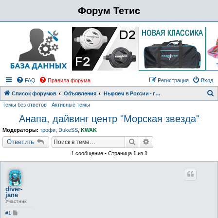
Форум Тетис
FAQ
Правила форума
Регистрация
Вход
Список форумов
Объявления
Ныряем в России - где, когда, с кем. Поездки на 1-3 дня
Темы без ответов
Активные темы
о
Анапа, дайвинг центр "Морская звезда"
и
с
Модераторы:
трофи
,
DukeSS
,
KWAK
к
Поиск
Расширенный поиск
Ответить
1 сообщение • Страница
1
из
1
diver-
jane
Участник
С
#1