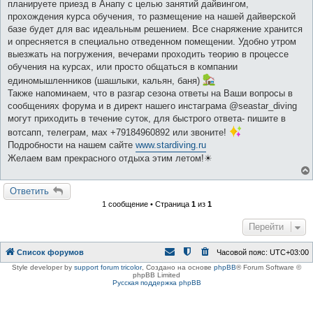
планируете приезд в Анапу с целью занятий дайвингом,
прохождения курса обучения, то размещение на нашей дайверской
базе будет для вас идеальным решением. Все снаряжение хранится
и опресняется в специально отведенном помещении. Удобно утром
выезжать на погружения, вечерами проходить теорию в процессе
обучения на курсах, или просто общаться в компании
единомышленников (шашлыки, кальян, баня)
Также напоминаем, что в разгар сезона ответы на Ваши вопросы в
сообщениях форума и в директ нашего инстаграма @seastar_diving
могут приходить в течение суток, для быстрого ответа- пишите в
вотсапп, телеграм, мах +79184960892 или звоните!
Подробности на нашем сайте
www.stardiving.ru
Желаем вам прекрасного отдыха этим летом!☀
Ответить
1 сообщение • Страница
1
из
1
Перейти
Список форумов
Часовой пояс:
UTC+03:00
Style developer by
support forum tricolor
,
Создано на основе
phpBB
® Forum Software ©
phpBB Limited
Русская поддержка phpBB