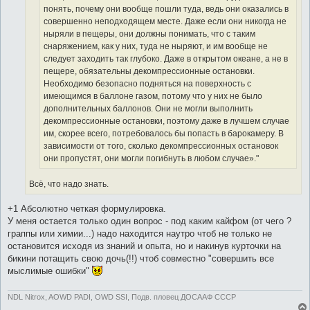
понять, почему они вообще пошли туда, ведь они оказались в
совершенно неподходящем месте. Даже если они никогда не
ныряли в пещеры, они должны понимать, что с таким
снаряжением, как у них, туда не ныряют, и им вообще не
следует заходить так глубоко. Даже в открытом океане, а не в
пещере, обязательны декомпрессионные остановки.
Необходимо безопасно подняться на поверхность с
имеющимся в баллоне газом, потому что у них не было
дополнительных баллонов. Они не могли выполнить
декомпрессионные остановки, поэтому даже в лучшем случае
им, скорее всего, потребовалось бы попасть в барокамеру. В
зависимости от того, сколько декомпрессионных остановок
они пропустят, они могли погибнуть в любом случае»."
Всё, что надо знать.
+1 Абсолютно четкая формулировка.
У меня остается только один вопрос - под каким кайфом (от чего ?
граппы или химии...) надо находится наутро чтоб не только не
остановится исходя из знаний и опыта, но и накинув курточки на
бикини потащить свою дочь(!!) чтоб совместно "совершить все
мыслимые ошибки"
NDL Nitrox, AOWD PADI, OWD SSI, Подв. пловец ДОСААФ СССР