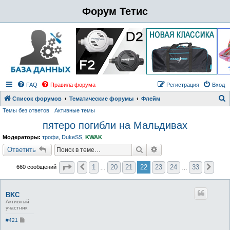
Форум Тетис
FAQ
Правила форума
Регистрация
Вход
Список форумов
Тематические форумы
Флейм
Темы без ответов
Активные темы
о
пятеро погибли на Мальдивах
и
с
Модераторы:
трофи
,
DukeSS
,
KWAK
к
Поиск
Расширенный поиск
Ответить
Страница
22
из
33
1
20
21
22
23
24
33
660 сообщений
Пред.
Сле
…
…
BKC
Активный
участник
С
#421
о