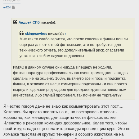
С
#424
о
о
б
щ
Андрей СПб
писал(а):
↑
е
н
и
skingearvirus
писал(а):
↑
е
Мне как то слабо верится, что после спасения финны пошли
еще раз для отчетной фотосессии, это не требуется для
технического отчета, это дополнительный риск, спасатели
устали и в любом случае подавлены.
ИМХО в данном случае они никуда в пещеру не ходили,
фотоаппаратура профессиональная очень громоздкая - а кадры
сделаны не на экшенку 100%, вытянуто все и позы и подсветка
Финны, в отличии от нас, в коммерции подкованы - и они просто
нырнули, сделали ряд кадров для продажи крупным новостным
агентствам. Ибо случай прогремел, так почему не торгануть?
Я честно говоря даже не знаю как комментировать этот пост....
Хотелось бы просто послать на х., но постараюсь отписать
корректно, как минимум, для защиты чести финских коллег.
Членство в рековери командах добровольное, более того, чтобы
пройти курс надо еще оплатить расходы проводящим курс. Это не
ярмарка тщеславия крутых технарей и особого ажиотажа на на