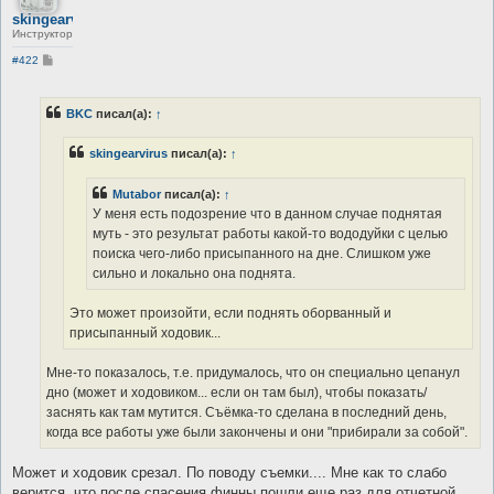
skingearvirus
Инструктор
С
#422
о
о
б
щ
BKC
писал(а):
↑
е
н
и
skingearvirus
писал(а):
↑
е
Mutabor
писал(а):
↑
У меня есть подозрение что в данном случае поднятая
муть - это результат работы какой-то вододуйки с целью
поиска чего-либо присыпанного на дне. Слишком уже
сильно и локально она поднята.
Это может произойти, если поднять оборванный и
присыпанный ходовик...
Мне-то показалось, т.е. придумалось, что он специально цепанул
дно (может и ходовикoм... если он там был), чтобы показать/
заснять как там мутится. Съёмка-то сделана в последний день,
когда все работы уже были закончены и они "прибирали за собой".
Может и ходовик срезал. По поводу съемки.... Мне как то слабо
верится, что после спасения финны пошли еще раз для отчетной