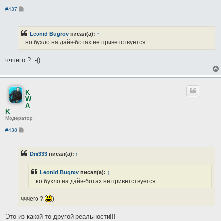
С
#437
о
о
б
щ
Leonid Bugrov
писал(а):
↑
е
.. но бухло на дайв-ботах не приветствуется
н
и
е
чччего ? :-))
K
W
A
K
Модератор
С
#438
о
о
б
щ
Dm333
писал(а):
↑
е
н
и
Leonid Bugrov
писал(а):
↑
е
.. но бухло на дайв-ботах не приветствуется
чччего ?
)
Это из какой то другой реальности!!!