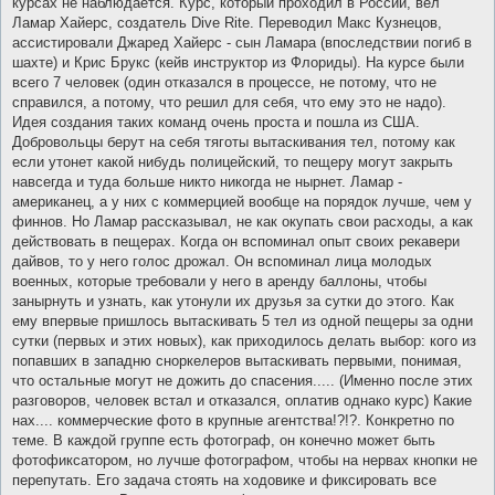
курсах не наблюдается. Курс, который проходил в России, вел
Ламар Хайерс, создатель Dive Rite. Переводил Макс Кузнецов,
ассистировали Джаред Хайерс - сын Ламара (впоследствии погиб в
шахте) и Крис Брукс (кейв инструктор из Флориды). На курсе были
всего 7 человек (один отказался в процессе, не потому, что не
справился, а потому, что решил для себя, что ему это не надо).
Идея создания таких команд очень проста и пошла из США.
Добровольцы берут на себя тяготы вытаскивания тел, потому как
если утонет какой нибудь полицейский, то пещеру могут закрыть
навсегда и туда больше никто никогда не нырнет. Ламар -
американец, а у них с коммерцией вообще на порядок лучше, чем у
финнов. Но Ламар рассказывал, не как окупать свои расходы, а как
действовать в пещерах. Когда он вспоминал опыт своих рекавери
дайвов, то у него голос дрожал. Он вспоминал лица молодых
военных, которые требовали у него в аренду баллоны, чтобы
занырнуть и узнать, как утонули их друзья за сутки до этого. Как
ему впервые пришлось вытаскивать 5 тел из одной пещеры за одни
сутки (первых и этих новых), как приходилось делать выбор: кого из
попавших в западню сноркелеров вытаскивать первыми, понимая,
что остальные могут не дожить до спасения..... (Именно после этих
разговоров, человек встал и отказался, оплатив однако курс) Какие
нах.... коммерческие фото в крупные агентства!?!?. Конкретно по
теме. В каждой группе есть фотограф, он конечно может быть
фотофиксатором, но лучше фотографом, чтобы на нервах кнопки не
перепутать. Его задача стоять на ходовике и фиксировать все