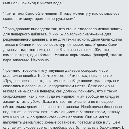
был большой вход и чистая вода."
"Найти тела было облегчением. К тому моменту у нас оставалось
около пяти минут времени погружения»."
"Оборудование выглядело так, что его не следовало использовать
для пещерного дайвинга. У них было только снаряжение для
рекреационного дайвинга, а не для технического. Двое были одеты
только в бикини и неопреновые куртки поверх них. У двоих были
длинные гидрокостюмы, но они были очень тонкие. Жилеты-
компенсаторы, один баллон. Никаких нормальных фонарей, только
пара запасных. Нехорошо."
"Грёнквист говорит, что утонувшие дайверы совершили все
мыслимые ошибки. Всё, что могло пойти не так, пошло не так.
«Труднее всего понять, почему они вообще пошли туда, ведь они
оказались в совершенно неподходящем месте. Даже если они
никогда не ныряли в пещеры, они должны понимать, что с таким
снаряжением, как у них, туда не ныряют, и им вообще не следует
заходить так глубоко. Даже в открытом океане, а не в пещере,
обязательны декомпрессионные остановки. Необходимо безопасно
подняться на поверхность с имеющимся в баллоне газом, потому
что у них не было дополнительных баллонов. Они не могли
выполнить декомпрессионные остановки, поэтому даже в лучшем
случае им, скорее всего, потребовалось бы попасть в барокамеру. В