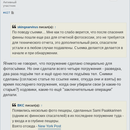
Активный
участник
С
#427
о
о
б
щ
skingearvirus
писал(а):
↑
е
По поводу съемки.... Мне как то слабо верится, что после спасения
н
и
финны пошли еще раз для отчетной фотосессии, это не требуется
е
для технического отчета, это дополнительный риск, спасатели
устали и в любом случае подавлены. Съемка делается делается в
начале и при обнаружении.
Я/никто не говорил, что погружение сделано специально для
фотосъёмки. Но они сделали всего четыре погружения - разведка,
два раза подъём тел и ещё одно после подъёма тел. Снимки
сделаны (согласно статье по ссылке ниже, откуда они и взяты) во
время последнего погружения, когда они убирали свои (и какие-то
старые?) ходовики, какие-то ещё "заключительные операции"
делали.
BKC
писал(а):
↑
Появились несколько фото пещеры, сделанных Sami Paakkarinen
(одним ис финнских спасателей) в их последнее погружение туда -
у входа и в глубине пещеры.
Взято отсюда -
New York Post