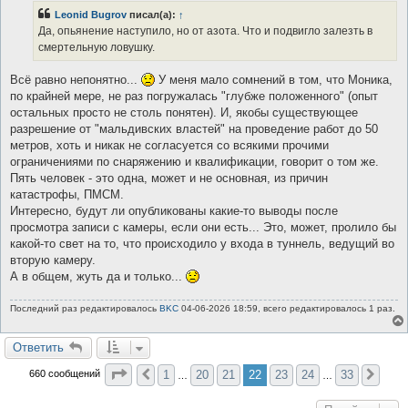
Leonid Bugrov
писал(а):
↑
Да, опьянение наступило, но от азота. Что и подвигло залезть в
смертельную ловушку.
Всё равно непонятно...
У меня мало сомнений в том, что Моника,
по крайней мере, не раз погружалась "глубже положенного" (опыт
остальных просто не столь понятен). И, якобы существующее
разрешение от "мальдивских властей" на проведение работ до 50
метров, хоть и никак не согласуется со всякими прочими
ограничениями по снаряжению и квалификации, говорит о том же.
Пять человек - это одна, может и не основная, из причин
катастрофы, ПМСМ.
Интересно, будут ли опубликованы какие-то выводы после
просмотра записи с камеры, если они есть... Это, может, пролило бы
какой-то свет на то, что происходило у входа в туннель, ведущий во
вторую камеру.
А в общем, жуть да и только...
Последний раз редактировалось
BKC
04-06-2026 18:59, всего редактировалось 1 раз.
Ответить
Страница
22
из
33
1
20
21
22
23
24
33
660 сообщений
Пред.
Сле
…
…