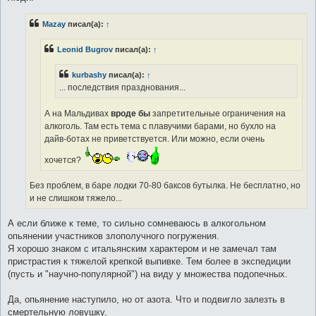
Mazay
писал(а):
↑
Leonid Bugrov
писал(а):
↑
kurbashy
писал(а):
↑
... последствия празднования...
А на Мальдивах
вроде бы
запретительные ограничения на
алкоголь. Там есть тема с плавучими барами, но бухло на
дайв-ботах не приветствуется. Или можно, если очень
хочется?
Без проблем, в баре лодки 70-80 баксов бутылка. Не бесплатно, но
и не слишком тяжело...
А если ближе к теме, то сильно сомневаюсь в алкогольном
опьянении участников злополучного погружения.
Я хорошо знаком с итальянским характером и не замечал там
пристрастия к тяжелой крепкой выпивке. Тем более в экспедиции
(пусть и "научно-популярной") на виду у множества подопечных.
Да, опьянение наступило, но от азота. Что и подвигло залезть в
смертельную ловушку.