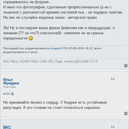
спрашивалось на форуме..
н
И явно что фотографии, сделанные профессионально (а не с
и
е
экшенки) с разлапистой армами системой пых - не подарок газетам.
На них не случайно водяные знаки - авторское право
ЗЫ Ну а последняя ваша фраза (впрочем как и предыдущая, о
пинании (?? за что?) спасателей) - извините но за гранью
порядочности
Последний раз редактировалось
Андрей СПб
02-06-2026 16:12, всего
редактировалось 2 раза.
NDL Nitrox, AOWD PADI, OWD SSI, Подв. пловец ДОСААФ СССР
Илья
Фридман
Участник
С
#426
о
о
Не принимайте близко к сердцу. У Андрея есть устойчивая
б
репутация. К его словам не стоит относиться серьёзно.
щ
е
н
и
е
BKC