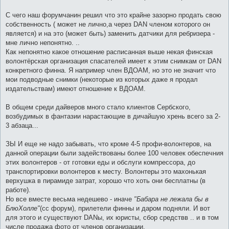
С чего наш форумчанин решил что это крайне зазорно продать свою
собственность ( может не лично,а через DAN членом которого он
является) и на это (может быть) заменить датчики для ребризера -
мне лично непонятно. ..
Как непонятно какое отношение расписанная выше некая финская
волонтёрская организация спасателей имеет к этим снимкам от DAN
конкретного финна. Я например член ВДОАМ, но это не значит что
мои подводные снимки (некоторые из которых даже я продал
издательствам) имеют отношение к ВДОАМ.
В общем среди дайверов много стало клиентов Сербского,
возбудимых в фантазии нарастающие в дичайшую хрень всего за 2-
3 абзаца...
ЗЫ И еще не надо забывать, что кроме 4-5 профи-волонтеров, на
данной операции были задействованы более 100 человек обеспечния
этих волонтеров - от готовки еды и обслуги компрессора, до
транспортировки волонтеров к месту. Волонтеры это махонькая
верхушка в пирамиде затрат, хорошо что хоть они бесплатны (в
работе).
Но все вместе весьма недешево - иначе
"Бабара не лежала бы в
БлюХолле"
(сс форум), прилетели финны и даром подняли. И вот
для этого и существуют DANы, их юристы, сбор средствв .. и в том
числе продажа фото от членов организации.