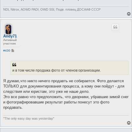
NDL Nitrox, AOWD PADI, OWD SSI, Подв. пловец ДОСААФ СССР
Andy71
Активный
участник
С
#430
о
о
б
щ
е
и в том числе продажа фото от членов организации.
н
и
е
Я думаю,что никто ничего продавть не собирается. Фото делается
ТОЛЬКО для документирования процесса, а кому они пойдут - для
следствия или юристам, это уже не наше дело.
Это все равно что предположить, что дворники, убравшие зимой снег
и фотографировавшие результат работы понесут это фото
продавать.
"The only easy day was yesterday"