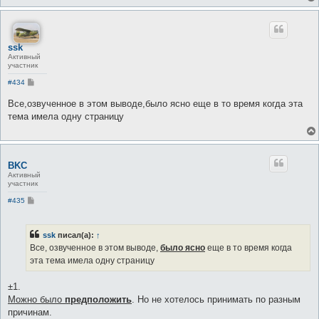
ssk
Активный
участник
С
#434
о
о
Все,озвученное в этом выводе,было ясно еще в то время когда эта
б
тема имела одну страницу
щ
е
н
и
е
BKC
Активный
участник
С
#435
о
о
б
щ
ssk
писал(а):
↑
е
Все, озвученное в этом выводе,
было ясно
еще в то время когда
н
и
эта тема имела одну страницу
е
±1.
Можно было
предположить
. Но не хотелось принимать по разным
причинам.