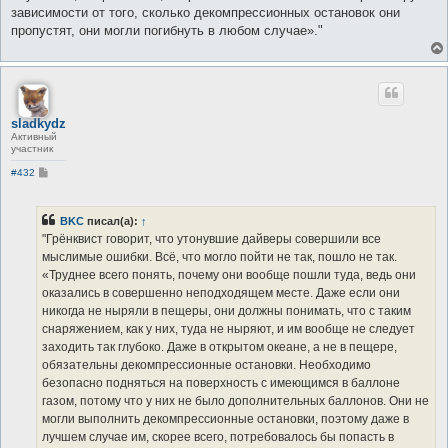
зависимости от того, сколько декомпрессионных остановок они
пропустят, они могли погибнуть в любом случае»."
sladkydze
Активный
участник
С
#432
о
о
б
щ
BKC
писал(а):
↑
е
"Грёнквист говорит, что утонувшие дайверы совершили все
н
и
мыслимые ошибки. Всё, что могло пойти не так, пошло не так.
е
«Труднее всего понять, почему они вообще пошли туда, ведь они
оказались в совершенно неподходящем месте. Даже если они
никогда не ныряли в пещеры, они должны понимать, что с таким
снаряжением, как у них, туда не ныряют, и им вообще не следует
заходить так глубоко. Даже в открытом океане, а не в пещере,
обязательны декомпрессионные остановки. Необходимо
безопасно подняться на поверхность с имеющимся в баллоне
газом, потому что у них не было дополнительных баллонов. Они не
могли выполнить декомпрессионные остановки, поэтому даже в
лучшем случае им, скорее всего, потребовалось бы попасть в