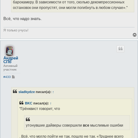
барокамеру. В зависимости от того, сколько декомпрессионных
остановок они пропустят, они могли погибнуть в любом случае»."
Всё, что надо знать.
Я только учусь!
Андрей
СПб
Активный
участник
С
#433
о
о
б
щ
sladkydze
писал(а):
↑
е
н
и
BKC
писал(а):
↑
е
"Грёнквист говорит, что
утонувшие дайверы совершили
все
мыслимые ошибки
. Всё, что могло пойти не так, пошло не так. «Труднее всего