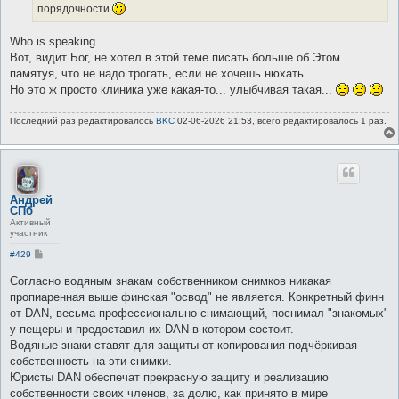
и
порядочности
е
Who is speaking...
Вот, видит Бог, не хотел в этой теме писать больше об Этом...
памятуя, что не надо трогать, если не хочешь нюхать.
Но это ж просто клиника уже какая-то... улыбчивая такая...
Последний раз редактировалось
BKC
02-06-2026 21:53, всего редактировалось 1 раз.
Андрей
СПб
Активный
участник
С
#429
о
о
Согласно водяным знакам собственником снимков никакая
б
пропиаренная выше финская "освод" не является. Конкретный финн
щ
е
от DAN, весьма профессионально снимающий, поснимал "знакомых"
н
у пещеры и предоставил их DAN в котором состоит.
и
е
Водяные знаки ставят для защиты от копирования подчёркивая
собственность на эти снимки.
Юристы DAN обеспечат прекрасную защиту и реализацию
собственности своих членов, за долю, как принято в мире