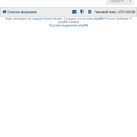
Перейти
Список форумов
Часовой пояс:
UTC+03:00
Style developer by
support forum tricolor
,
Создано на основе
phpBB
® Forum Software ©
phpBB Limited
Русская поддержка phpBB