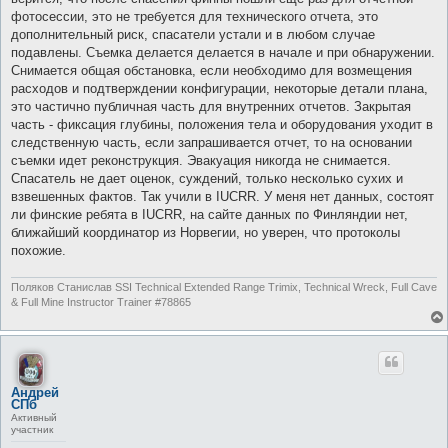
фотосессии, это не требуется для технического отчета, это
дополнительный риск, спасатели устали и в любом случае
подавлены. Съемка делается делается в начале и при обнаружении.
Снимается общая обстановка, если необходимо для возмещения
расходов и подтверждении конфигурации, некоторые детали плана,
это частично публичная часть для внутренних отчетов. Закрытая
часть - фиксация глубины, положения тела и оборудования уходит в
следственную часть, если запрашивается отчет, то на основании
съемки идет реконструкция. Эвакуация никогда не снимается.
Спасатель не дает оценок, суждений, только несколько сухих и
взвешенных фактов. Так учили в IUCRR. У меня нет данных, состоят
ли финские ребята в IUCRR, на сайте данных по Финляндии нет,
ближайший координатор из Норвегии, но уверен, что протоколы
похожие.
Поляков Станислав SSI Technical Extended Range Trimix, Technical Wreck, Full Cave
& Full Mine Instructor Trainer #78865
Андрей
СПб
Активный
участник