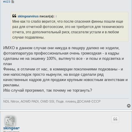
С
#423
о
о
б
щ
skingearvirus
писал(а):
↑
е
Мне как то слабо верится, что после спасения финны пошли еще
н
и
раз для отчетной фотосессии, это не требуется для технического
е
отчета, это дополнительный риск, спасатели устали и в любом
случае подавлены.
ИМХО в данном случае они никуда в пещеру далеко не ходили,
фотоаппаратура профессиональная очень громоздкая - а кадры
сделаны не на экшенку 100%, вытянуто все - и позы и подсветка и
план
Финны, в отличии от нас, в коммерции поколениями подкованы - и
они напоследок просто нырнули, на входе сделали ряд
качественных кадров для продажи крупным новостным агентствам и
рекламы.
Ибо случай прогремел, так почему не торгануть?
NDL Nitrox, AOWD PADI, OWD SSI, Подв. пловец ДОСААФ СССР
skingearvirus
Инструктор