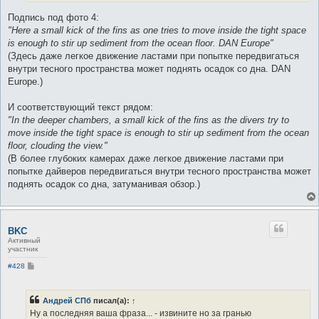
Подпись под фото 4:
"Here a small kick of the fins as one tries to move inside the tight space
is enough to stir up sediment from the ocean floor. DAN Europe"
(Здесь даже легкое движение ластами при попытке передвигаться
внутри тесного пространства может поднять осадок со дна. DAN
Europe.)
И соответствующий текст рядом:
"In the deeper chambers, a small kick of the fins as the divers try to
move inside the tight space is enough to stir up sediment from the ocean
floor, clouding the view."
(В более глубоких камерах даже легкое движение ластами при
попытке дайверов передвигаться внутри тесного пространства может
поднять осадок со дна, затуманивая обзор.)
BKC
Активный
участник
С
#428
о
о
б
щ
Андрей СПб
писал(а):
↑
е
Ну а последняя ваша фраза... - извините но за гранью
н