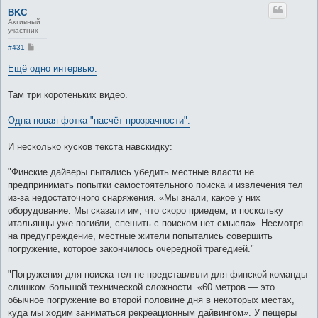
BKC
Активный
участник
С
#431
о
о
Ещё одно интервью.
б
щ
е
Там три коротеньких видео.
н
и
е
Одна новая фотка "насчёт прозрачности".
И несколько кусков текста навскидку:
"Финские дайверы пытались убедить местные власти не
предпринимать попытки самостоятельного поиска и извлечения тел
из-за недостаточного снаряжения. «Мы знали, какое у них
оборудование. Мы сказали им, что скоро приедем, и поскольку
итальянцы уже погибли, спешить с поиском нет смысла». Несмотря
на предупреждение, местные жители попытались совершить
погружение, которое закончилось очередной трагедией."
"Погружения для поиска тел не представляли для финской команды
слишком большой технической сложности. «60 метров — это
обычное погружение во второй половине дня в некоторых местах,
куда мы ходим заниматься рекреационным дайвингом». У пещеры