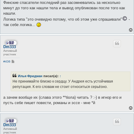
Финские спасатели последний раз засомневались за несколько
минут до того как нашли тела и вывод опубликован после того как
нашли.
Логика типа "это очевидно потому, что об этом уже спрашивали"
-
так себе логика...
Dm333
Активный
участник
С
#436
о
о
б
щ
Илья Фридман
писал(а):
↑
е
Не принимайте близко к сердцу. У Андрея есть устойчивая
н
и
репутация. К его словам не стоит относиться серьёзно.
е
а зачем вообще их (слава этого **бола) читать ? :-) в игнор его и
пусть себе пишет повести, романы и эссе - мне *й
Dm333
Активный
участник