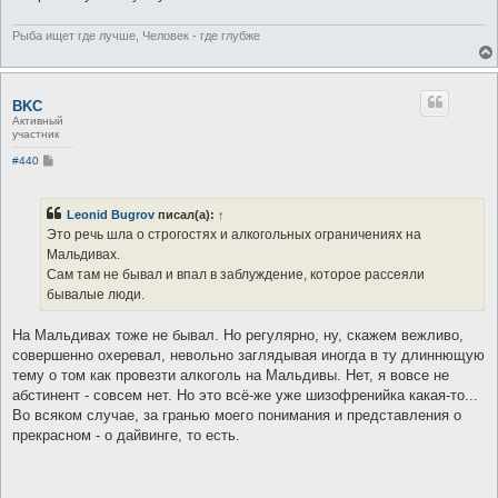
Рыба ищет где лучше, Человек - где глубже
BKC
Активный
участник
С
#440
о
о
б
щ
Leonid Bugrov
писал(а):
↑
е
Это речь шла о строгостях и алкогольных ограничениях на
н
и
Мальдивах.
е
Сам там не бывал и впал в заблуждение, которое рассеяли
бывалые люди.
На Мальдивах тоже не бывал. Но регулярно, ну, скажем вежливо,
совершенно охеревал, невольно заглядывая иногда в ту длиннющую
тему о том как провезти алкоголь на Мальдивы. Нет, я вовсе не
абстинент - совсем нет. Но это всё-же уже шизофренийка какая-то...
Во всяком случае, за гранью моего понимания и представления о
прекрасном - о дайвинге, то есть.