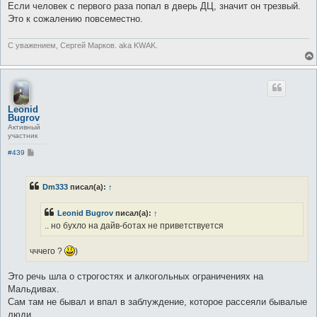
Если человек с первого раза попал в дверь ДЦ, значит он трезвый.
Это к сожалению повсеместно.
С уважением, Сергей Марков. aka KWAK.
Leonid
Bugrov
Активный
участник
С
#439
о
о
б
щ
Dm333
писал(а):
↑
е
н
и
Leonid Bugrov
писал(а):
↑
е
.. но бухло на дайв-ботах не приветствуется
чччего ?
)
Это речь шла о строгостях и алкогольных ограничениях на
Мальдивах.
Сам там не бывал и впал в заблуждение, которое рассеяли бывалые
люди.