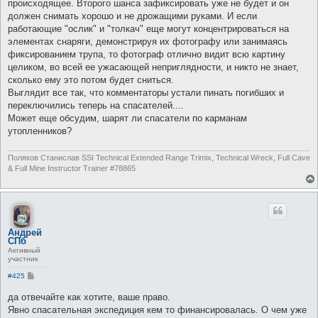
происходящее. Второго шанса зафиксировать уже не будет и он
должен снимать хорошо и не дрожащими руками. И если
работающие "ослик" и "толкач" еще могут концентрироваться на
элементах снаряги, демонстрируя их фотографу или занимаясь
фиксированием трупа, то фотограф отлично видит всю картину
целиком, во всей ее ужасающей неприглядности, и никто не знает,
сколько ему это потом будет сниться.
Выглядит все так, что комментаторы устали пинать погибших и
переключились теперь на спасателей....
Может еще обсудим, шарят ли спасатели по карманам
утопленников?
Поляков Станислав SSI Technical Extended Range Trimix, Technical Wreck, Full Cave
& Full Mine Instructor Trainer #78865
Андрей
СПб
Активный
участник
С
#425
о
о
да отвечайте как хотите, ваше право.
б
Явно спасательная экспедиция кем то финансировалась. О чем уже
щ
е