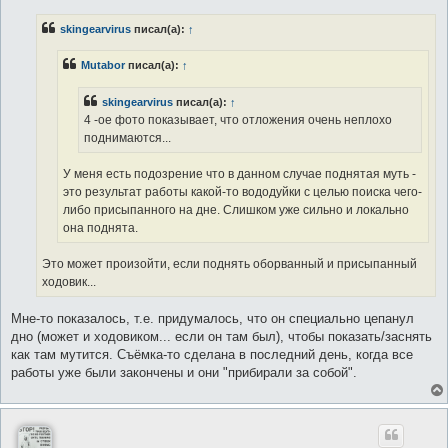
о
б
щ
skingearvirus
писал(а):
↑
е
н
и
Mutabor
писал(а):
↑
е
skingearvirus
писал(а):
↑
4 -ое фото показывает, что отложения очень неплохо
поднимаются...
У меня есть подозрение что в данном случае поднятая муть -
это результат работы какой-то вододуйки с целью поиска чего-
либо присыпанного на дне. Слишком уже сильно и локально
она поднята.
Это может произойти, если поднять оборванный и присыпанный
ходовик...
Мне-то показалось, т.е. придумалось, что он специально цепанул
дно (может и ходовикoм... если он там был), чтобы показать/заснять
как там мутится. Съёмка-то сделана в последний день, когда все
работы уже были закончены и они "прибирали за собой".