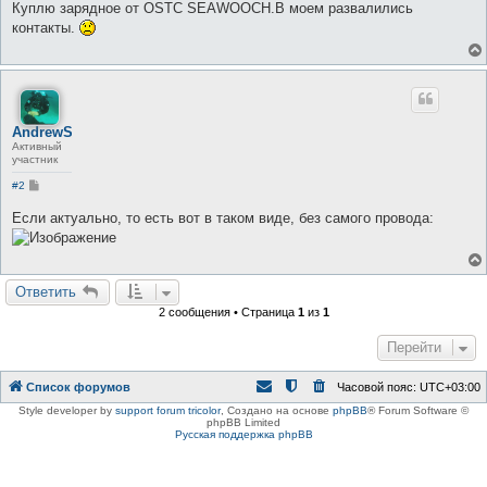
о
Куплю зарядное от OSTC SEAWOOCH.В моем развалились
б
контакты.
щ
е
н
и
е
AndrewS
Активный
участник
С
#2
о
о
Если актуально, то есть вот в таком виде, без самого провода:
б
щ
е
н
и
е
Ответить
2 сообщения • Страница
1
из
1
Перейти
Список форумов
Часовой пояс:
UTC+03:00
Style developer by
support forum tricolor
,
Создано на основе
phpBB
® Forum Software ©
phpBB Limited
Русская поддержка phpBB