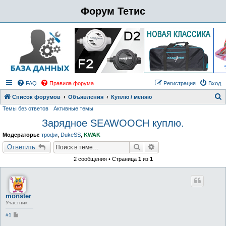
Форум Тетис
FAQ
Правила форума
Регистрация
Вход
Список форумов
Объявления
Куплю / меняю
Темы без ответов
Активные темы
о
Зарядное SEAWOOCH куплю.
и
с
Модераторы:
трофи
,
DukeSS
,
KWAK
к
Поиск
Расширенный поиск
Ответить
2 сообщения • Страница
1
из
1
monster
Участник
С
#1
о